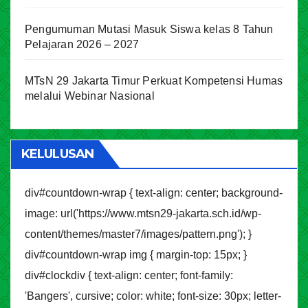
Pengumuman Mutasi Masuk Siswa kelas 8 Tahun
Pelajaran 2026 – 2027
MTsN 29 Jakarta Timur Perkuat Kompetensi Humas
melalui Webinar Nasional
KELULUSAN
div#countdown-wrap { text-align: center; background-
image: url('https://www.mtsn29-jakarta.sch.id/wp-
content/themes/master7/images/pattern.png'); }
div#countdown-wrap img { margin-top: 15px; }
div#clockdiv { text-align: center; font-family:
'Bangers', cursive; color: white; font-size: 30px; letter-