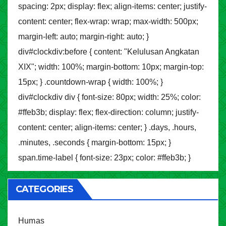
spacing: 2px; display: flex; align-items: center; justify-
content: center; flex-wrap: wrap; max-width: 500px;
margin-left: auto; margin-right: auto; }
div#clockdiv:before { content: "Kelulusan Angkatan
XIX"; width: 100%; margin-bottom: 10px; margin-top:
15px; } .countdown-wrap { width: 100%; }
div#clockdiv div { font-size: 80px; width: 25%; color:
#ffeb3b; display: flex; flex-direction: column; justify-
content: center; align-items: center; } .days, .hours,
.minutes, .seconds { margin-bottom: 15px; }
span.time-label { font-size: 23px; color: #ffeb3b; }
CATEGORIES
Humas