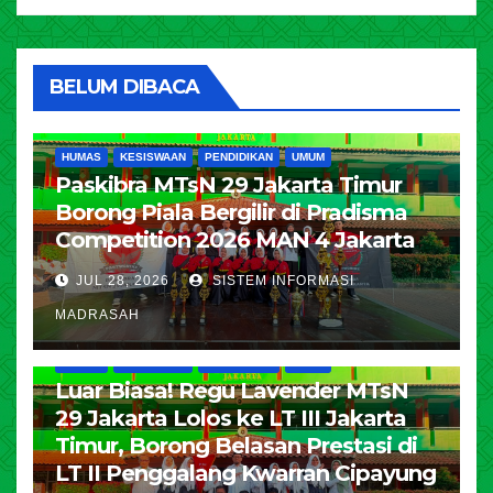
BELUM DIBACA
HUMAS
KESISWAAN
PENDIDIKAN
UMUM
Paskibra MTsN 29 Jakarta Timur
Borong Piala Bergilir di Pradisma
Competition 2026 MAN 4 Jakarta
JUL 28, 2026
SISTEM INFORMASI
MADRASAH
HUMAS
KESISWAAN
PENDIDIKAN
UMUM
Luar Biasa! Regu Lavender MTsN
29 Jakarta Lolos ke LT III Jakarta
Timur, Borong Belasan Prestasi di
LT II Penggalang Kwarran Cipayung