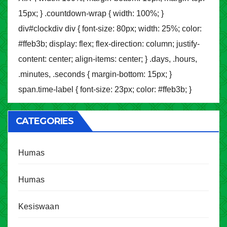
15px; } .countdown-wrap { width: 100%; }
div#clockdiv div { font-size: 80px; width: 25%; color:
#ffeb3b; display: flex; flex-direction: column; justify-
content: center; align-items: center; } .days, .hours,
.minutes, .seconds { margin-bottom: 15px; }
span.time-label { font-size: 23px; color: #ffeb3b; }
CATEGORIES
Humas
Humas
Kesiswaan