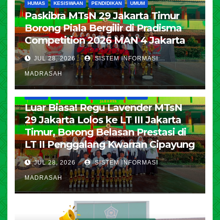
HUMAS
KESISWAAN
PENDIDIKAN
UMUM
Paskibra MTsN 29 Jakarta Timur
Borong Piala Bergilir di Pradisma
Competition 2026 MAN 4 Jakarta
JUL 28, 2026
SISTEM INFORMASI
MADRASAH
HUMAS
KESISWAAN
PENDIDIKAN
UMUM
Luar Biasa! Regu Lavender MTsN
29 Jakarta Lolos ke LT III Jakarta
Timur, Borong Belasan Prestasi di
LT II Penggalang Kwarran Cipayung
JUL 28, 2026
SISTEM INFORMASI
MADRASAH