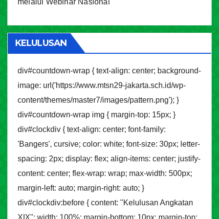
melalui Webinar Nasional
KELULUSAN
div#countdown-wrap { text-align: center; background-
image: url('https://www.mtsn29-jakarta.sch.id/wp-
content/themes/master7/images/pattern.png'); }
div#countdown-wrap img { margin-top: 15px; }
div#clockdiv { text-align: center; font-family:
'Bangers', cursive; color: white; font-size: 30px; letter-
spacing: 2px; display: flex; align-items: center; justify-
content: center; flex-wrap: wrap; max-width: 500px;
margin-left: auto; margin-right: auto; }
div#clockdiv:before { content: "Kelulusan Angkatan
XIX"; width: 100%; margin-bottom: 10px; margin-top: