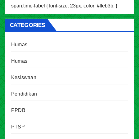
span.time-label { font-size: 23px; color: #ffeb3b; }
CATEGORIES
Humas
Humas
Kesiswaan
Pendidikan
PPDB
PTSP