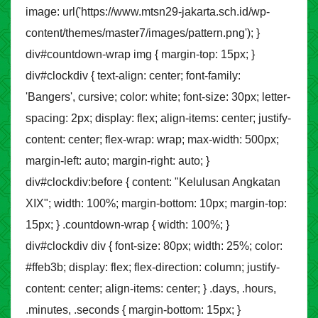
image: url('https://www.mtsn29-jakarta.sch.id/wp-
content/themes/master7/images/pattern.png'); }
div#countdown-wrap img { margin-top: 15px; }
div#clockdiv { text-align: center; font-family:
'Bangers', cursive; color: white; font-size: 30px; letter-
spacing: 2px; display: flex; align-items: center; justify-
content: center; flex-wrap: wrap; max-width: 500px;
margin-left: auto; margin-right: auto; }
div#clockdiv:before { content: "Kelulusan Angkatan
XIX"; width: 100%; margin-bottom: 10px; margin-top:
15px; } .countdown-wrap { width: 100%; }
div#clockdiv div { font-size: 80px; width: 25%; color:
#ffeb3b; display: flex; flex-direction: column; justify-
content: center; align-items: center; } .days, .hours,
.minutes, .seconds { margin-bottom: 15px; }