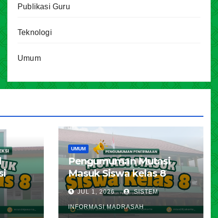
Publikasi Guru
Teknologi
Umum
UMUM
l
Pengumuman Mutasi
si
Masuk Siswa kelas 8
karta
Tahun Pelajaran 2026 –
JUL 1, 2026
SISTEM
ran
2027
INFORMASI MADRASAH