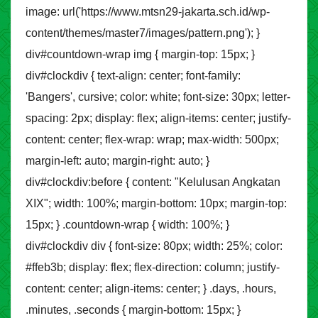
image: url('https://www.mtsn29-jakarta.sch.id/wp-
content/themes/master7/images/pattern.png'); }
div#countdown-wrap img { margin-top: 15px; }
div#clockdiv { text-align: center; font-family:
'Bangers', cursive; color: white; font-size: 30px; letter-
spacing: 2px; display: flex; align-items: center; justify-
content: center; flex-wrap: wrap; max-width: 500px;
margin-left: auto; margin-right: auto; }
div#clockdiv:before { content: "Kelulusan Angkatan
XIX"; width: 100%; margin-bottom: 10px; margin-top:
15px; } .countdown-wrap { width: 100%; }
div#clockdiv div { font-size: 80px; width: 25%; color:
#ffeb3b; display: flex; flex-direction: column; justify-
content: center; align-items: center; } .days, .hours,
.minutes, .seconds { margin-bottom: 15px; }