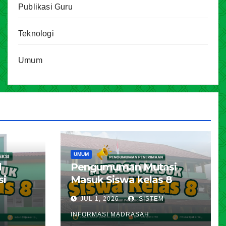
Publikasi Guru
Teknologi
Umum
UMUM
l
Pengumuman Mutasi
si
Masuk Siswa kelas 8
karta
Tahun Pelajaran 2026 –
JUL 1, 2026
SISTEM
ran
2027
INFORMASI MADRASAH