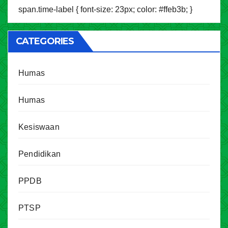
span.time-label { font-size: 23px; color: #ffeb3b; }
CATEGORIES
Humas
Humas
Kesiswaan
Pendidikan
PPDB
PTSP