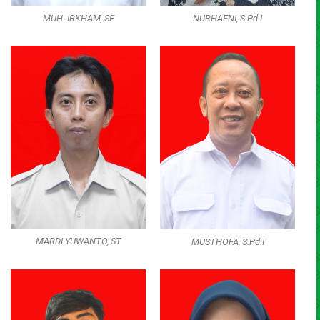
MUH. IRKHAM, SE
NURHAENI, S.Pd.I
MARDI YUWANTO, ST
MUSTHOFA, S.Pd.I