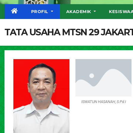
PROFIL
AKADEMIK
KESISWA
TATA USAHA MTSN 29 JAKAR
ISWATUN HASANAH, S.Pd.I