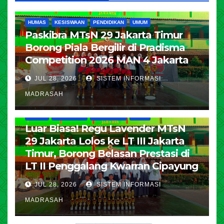
HUMAS
KESISWAAN
PENDIDIKAN
UMUM
Paskibra MTsN 29 Jakarta Timur
Borong Piala Bergilir di Pradisma
Competition 2026 MAN 4 Jakarta
JUL 28, 2026
SISTEM INFORMASI
MADRASAH
HUMAS
KESISWAAN
PENDIDIKAN
UMUM
Luar Biasa! Regu Lavender MTsN
29 Jakarta Lolos ke LT III Jakarta
Timur, Borong Belasan Prestasi di
LT II Penggalang Kwarran Cipayung
JUL 28, 2026
SISTEM INFORMASI
MADRASAH