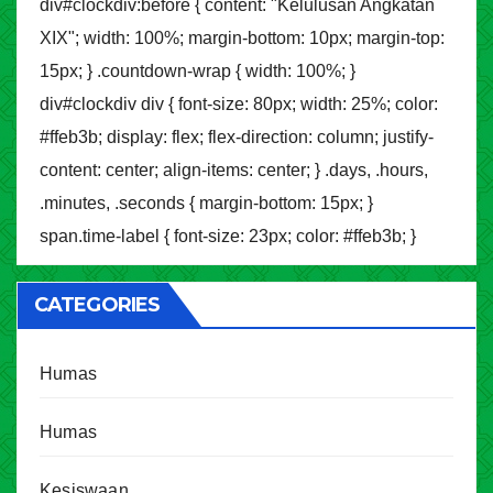
div#clockdiv:before { content: "Kelulusan Angkatan
XIX"; width: 100%; margin-bottom: 10px; margin-top:
15px; } .countdown-wrap { width: 100%; }
div#clockdiv div { font-size: 80px; width: 25%; color:
#ffeb3b; display: flex; flex-direction: column; justify-
content: center; align-items: center; } .days, .hours,
.minutes, .seconds { margin-bottom: 15px; }
span.time-label { font-size: 23px; color: #ffeb3b; }
CATEGORIES
Humas
Humas
Kesiswaan