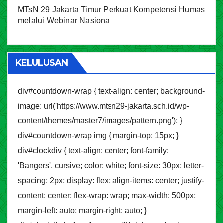
MTsN 29 Jakarta Timur Perkuat Kompetensi Humas
melalui Webinar Nasional
KELULUSAN
div#countdown-wrap { text-align: center; background-
image: url('https://www.mtsn29-jakarta.sch.id/wp-
content/themes/master7/images/pattern.png'); }
div#countdown-wrap img { margin-top: 15px; }
div#clockdiv { text-align: center; font-family:
'Bangers', cursive; color: white; font-size: 30px; letter-
spacing: 2px; display: flex; align-items: center; justify-
content: center; flex-wrap: wrap; max-width: 500px;
margin-left: auto; margin-right: auto; }