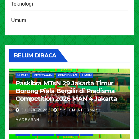
Teknologi
Umum
BELUM DIBACA
HUMAS
KESISWAAN
PENDIDIKAN
UMUM
Paskibra MTsN 29 Jakarta Timur
Borong Piala Bergilir di Pradisma
Competition 2026 MAN 4 Jakarta
JUL 28, 2026
SISTEM INFORMASI
MADRASAH
HUMAS
KESISWAAN
PENDIDIKAN
UMUM