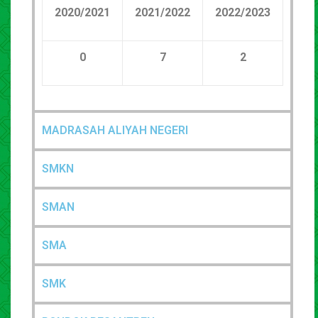
20
20
/20
21
20
21
/20
22
20
22
/20
23
0
7
2
MADRASAH ALIYAH NEGERI
SMKN
SMAN
SMA
SMK