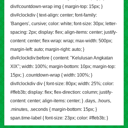
div#countdown-wrap img { margin-top: 15px; }
div#clockdiv { text-align: center; font-family:
'Bangers', cursive; color: white; font-size: 30px; letter-
spacing: 2px; display: flex; align-items: center; justify-
content: center; flex-wrap: wrap; max-width: 500px;
margin-left: auto; margin-right: auto; }
div#clockdiv:before { content: "Kelulusan Angkatan
XIX"; width: 100%; margin-bottom: 10px; margin-top:
15px; } .countdown-wrap { width: 100%; }
div#clockdiv div { font-size: 80px; width: 25%; color:
#ffeb3b; display: flex; flex-direction: column; justify-
content: center; align-items: center; } .days, .hours,
.minutes, .seconds { margin-bottom: 15px; }
span.time-label { font-size: 23px; color: #ffeb3b; }