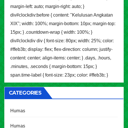
margin-left: auto; margin-right: auto; }
div#clockdiv:before { content: "Kelulusan Angkatan
XIX"; width: 100%; margin-bottom: 10px; margin-top:
15px; } .countdown-wrap { width: 100%; }
div#clockdiv div { font-size: 80px; width: 25%; color:
#ffeb3b; display: flex; flex-direction: column; justify-
content: center; align-items: center; } .days, .hours,
.minutes, .seconds { margin-bottom: 15px; }
span.time-label { font-size: 23px; color: #ffeb3b; }
CATEGORIES
Humas
Humas