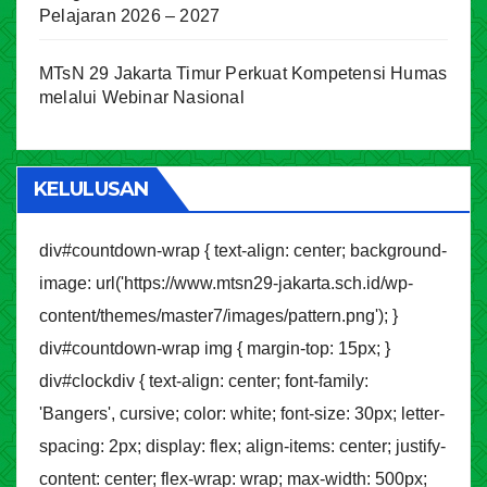
Pelajaran 2026 – 2027
MTsN 29 Jakarta Timur Perkuat Kompetensi Humas
melalui Webinar Nasional
KELULUSAN
div#countdown-wrap { text-align: center; background-
image: url('https://www.mtsn29-jakarta.sch.id/wp-
content/themes/master7/images/pattern.png'); }
div#countdown-wrap img { margin-top: 15px; }
div#clockdiv { text-align: center; font-family:
'Bangers', cursive; color: white; font-size: 30px; letter-
spacing: 2px; display: flex; align-items: center; justify-
content: center; flex-wrap: wrap; max-width: 500px;