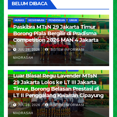
BELUM DIBACA
HUMAS
KESISWAAN
PENDIDIKAN
UMUM
Paskibra MTsN 29 Jakarta Timur
Borong Piala Bergilir di Pradisma
Competition 2026 MAN 4 Jakarta
JUL 28, 2026
SISTEM INFORMASI
MADRASAH
HUMAS
KESISWAAN
PENDIDIKAN
UMUM
Luar Biasa! Regu Lavender MTsN
29 Jakarta Lolos ke LT III Jakarta
Timur, Borong Belasan Prestasi di
LT II Penggalang Kwarran Cipayung
JUL 28, 2026
SISTEM INFORMASI
MADRASAH