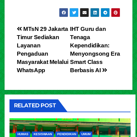
MTsN 29 Jakarta
IHT Guru dan
Timur Sediakan
Tenaga
Layanan
Kependidikan:
Pengaduan
Menyongsong Era
Masyarakat Melalui
Smart Class
WhatsApp
Berbasis AI
RELATED POST
HUMAS
KESISWAAN
PENDIDIKAN
UMUM