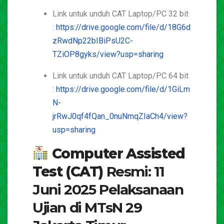
Link untuk unduh CAT Laptop/PC 32 bit
:
https://drive.google.com/file/d/18G6d
zRwdNp22bIBiPsU2C-
TZiOP8gyks/view?usp=sharing
Link untuk unduh CAT Laptop/PC 64 bit
:
https://drive.google.com/file/d/1GiLm
N-
jrRwJ0qf4fQan_0nuNmqZIaCh4/view?
usp=sharing
Computer Assisted
Test (CAT)
Resmi: 11
Juni 2025 Pelaksanaan
Ujian di MTsN 29