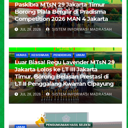
Paskibra MTsN 29 Jakarta Timur
Borong Piala Bergilir di Pradisma
Competition 2026 MAN 4 Jakarta
JUL 28, 2026
SISTEM INFORMASI MADRASAH
HUMAS
KESISWAAN
PENDIDIKAN
UMUM
Luar Biasa! Regu Lavender MTsN 29
Jakarta Lolos ke LT III Jakarta
Timur, Borong Belasan Prestasi di
LT II Penggalang Kwarran Cipayung
JUL 28, 2026
SISTEM INFORMASI MADRASAH
UMUM