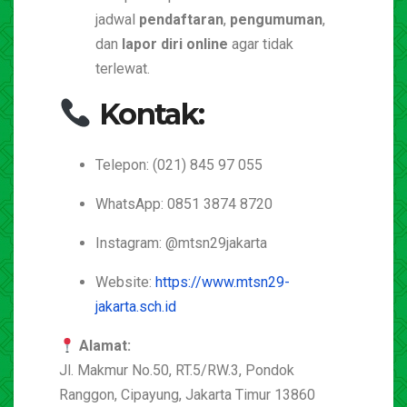
jadwal
pendaftaran
,
pengumuman
,
dan
lapor diri online
agar tidak
terlewat.
Kontak:
Telepon: (021) 845 97 055
WhatsApp: 0851 3874 8720
Instagram: @mtsn29jakarta
Website:
https://www.mtsn29-
jakarta.sch.id
Alamat:
Jl. Makmur No.50, RT.5/RW.3, Pondok
Ranggon, Cipayung, Jakarta Timur 13860