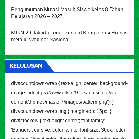
Pengumuman Mutasi Masuk Siswa kelas 8 Tahun
Pelajaran 2026 – 2027
MTsN 29 Jakarta Timur Perkuat Kompetensi Humas
melalui Webinar Nasional
KELULUSAN
div#countdown-wrap { text-align: center; background-
image: url('https://www.mtsn29-jakarta.sch.id/wp-
content/themes/master7/images/pattern.png'); }
div#countdown-wrap img { margin-top: 15px; }
div#clockdiv { text-align: center; font-family:
'Bangers', cursive; color: white; font-size: 30px; letter-