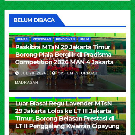
BELUM DIBACA
HUMAS
KESISWAAN
PENDIDIKAN
UMUM
Paskibra MTsN 29 Jakarta Timur
Borong Piala Bergilir di Pradisma
Competition 2026 MAN 4 Jakarta
JUL 28, 2026
SISTEM INFORMASI
MADRASAH
HUMAS
KESISWAAN
PENDIDIKAN
UMUM
Luar Biasa! Regu Lavender MTsN
29 Jakarta Lolos ke LT III Jakarta
Timur, Borong Belasan Prestasi di
LT II Penggalang Kwarran Cipayung