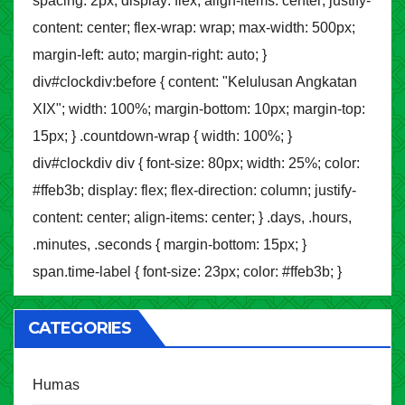
spacing: 2px; display: flex; align-items: center; justify-
content: center; flex-wrap: wrap; max-width: 500px;
margin-left: auto; margin-right: auto; }
div#clockdiv:before { content: "Kelulusan Angkatan
XIX"; width: 100%; margin-bottom: 10px; margin-top:
15px; } .countdown-wrap { width: 100%; }
div#clockdiv div { font-size: 80px; width: 25%; color:
#ffeb3b; display: flex; flex-direction: column; justify-
content: center; align-items: center; } .days, .hours,
.minutes, .seconds { margin-bottom: 15px; }
span.time-label { font-size: 23px; color: #ffeb3b; }
CATEGORIES
Humas