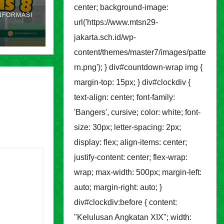
akarta
center; background-image:
NFORMASI
ran
url('https://www.mtsn29-
jakarta.sch.id/wp-
content/themes/master7/images/patte
rn.png'); } div#countdown-wrap img {
margin-top: 15px; } div#clockdiv {
text-align: center; font-family:
'Bangers', cursive; color: white; font-
size: 30px; letter-spacing: 2px;
display: flex; align-items: center;
justify-content: center; flex-wrap:
wrap; max-width: 500px; margin-left:
auto; margin-right: auto; }
div#clockdiv:before { content:
"Kelulusan Angkatan XIX"; width: