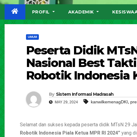
PROFIL
AKADEMIK
KESISWA
UMUM
Peserta Didik MTsN
Nasional Best Tak
Robotik Indonesia 
By
Sistem Informasi Madrasah
,
kanwilkemenagDKI
pre
MAY 29, 2024
Selamat dan sukses kepada peserta didik MTsN 29 Ja
Robotik Indonesia Piala Ketua MPR RI 2024”
yang di