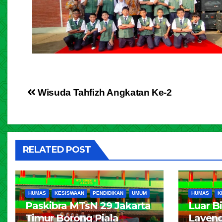
Wisuda Tahfizh Angkatan Ke-2
RELATED POST
HUMAS
KESISWAAN
PENDIDIKAN
UMUM
HUMAS
K
Paskibra MTsN 29 Jakarta
Luar B
Timur Borong Piala
Lavend