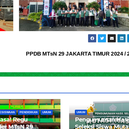
PPDB MTsN 29 JAKARTA TIMUR 2024 / 
ESISWAAN
PENDIDIKAN
UMUM
UMUM
iasa! Regu
Pengumuman Hasi
er MTsN 29
Seleksi Siswa Muta