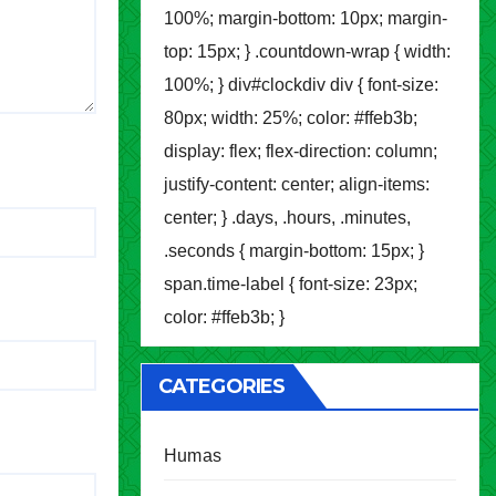
100%; margin-bottom: 10px; margin-
top: 15px; } .countdown-wrap { width:
100%; } div#clockdiv div { font-size:
80px; width: 25%; color: #ffeb3b;
display: flex; flex-direction: column;
justify-content: center; align-items:
center; } .days, .hours, .minutes,
.seconds { margin-bottom: 15px; }
span.time-label { font-size: 23px;
color: #ffeb3b; }
CATEGORIES
Humas