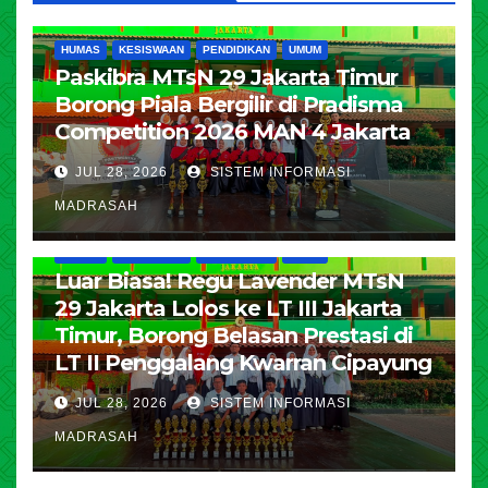
HUMAS
KESISWAAN
PENDIDIKAN
UMUM
Paskibra MTsN 29 Jakarta Timur
Borong Piala Bergilir di Pradisma
Competition 2026 MAN 4 Jakarta
JUL 28, 2026
SISTEM INFORMASI
MADRASAH
HUMAS
KESISWAAN
PENDIDIKAN
UMUM
Luar Biasa! Regu Lavender MTsN
29 Jakarta Lolos ke LT III Jakarta
Timur, Borong Belasan Prestasi di
LT II Penggalang Kwarran Cipayung
JUL 28, 2026
SISTEM INFORMASI
MADRASAH