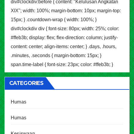
div#clockdiv:before { content: "Kelulusan Angkatan
XIX"; width: 100%; margin-bottom: 10px; margin-top:
15px; } .countdown-wrap { width: 100%; }
div#clockdiv div { font-size: 80px; width: 25%; color:
#ffeb3b; display: flex; flex-direction: column; justify-
content: center; align-items: center; } .days, .hours,
.minutes, .seconds { margin-bottom: 15px; }
span.time-label { font-size: 23px; color: #ffeb3b; }
CATEGORIES
Humas
Humas
Kesiswaan