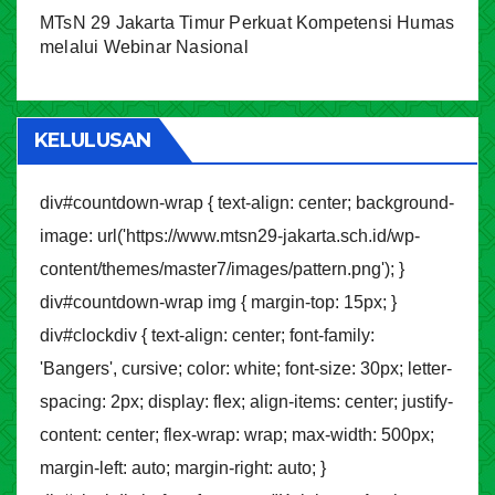
MTsN 29 Jakarta Timur Perkuat Kompetensi Humas
melalui Webinar Nasional
KELULUSAN
div#countdown-wrap { text-align: center; background-
image: url('https://www.mtsn29-jakarta.sch.id/wp-
content/themes/master7/images/pattern.png'); }
div#countdown-wrap img { margin-top: 15px; }
div#clockdiv { text-align: center; font-family:
'Bangers', cursive; color: white; font-size: 30px; letter-
spacing: 2px; display: flex; align-items: center; justify-
content: center; flex-wrap: wrap; max-width: 500px;
margin-left: auto; margin-right: auto; }