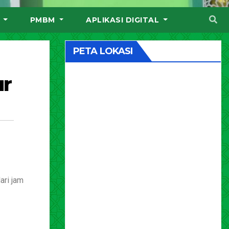
I
PMBM
APLIKASI DIGITAL
PETA LOKASI
ur
ari jam