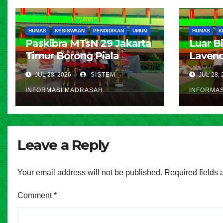
HUMAS
KESISWAAN
PENDIDIKAN
UMUM
HUMAS
K
Paskibra MTsN 29 Jakarta
Luar B
Timur Borong Piala
Lavend
Bergilir di Pradisma
Jakarta
JUL 28, 2026
SISTEM
JUL 28, 
Competition 2026 MAN 4
Jakart
INFORMASI MADRASAH
INFORMA
Jakarta
Belasan
Pengga
Cipay
Leave a Reply
Your email address will not be published.
Required fields
Comment
*