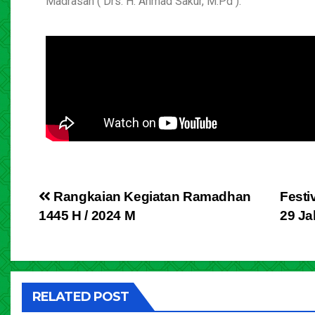
Madrasah ( Drs. H. Ahmad Sakur, M.Pd ).
Rangkaian Kegiatan Ramadhan
Fest
1445 H / 2024 M
29 Ja
RELATED POST