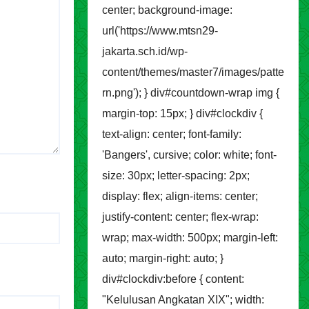
center; background-image:
url('https://www.mtsn29-
jakarta.sch.id/wp-
content/themes/master7/images/patte
rn.png'); } div#countdown-wrap img {
margin-top: 15px; } div#clockdiv {
text-align: center; font-family:
'Bangers', cursive; color: white; font-
size: 30px; letter-spacing: 2px;
display: flex; align-items: center;
justify-content: center; flex-wrap:
wrap; max-width: 500px; margin-left:
auto; margin-right: auto; }
div#clockdiv:before { content:
"Kelulusan Angkatan XIX"; width: