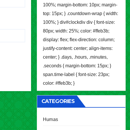
100%; margin-bottom: 10px; margin-
top: 15px; } .countdown-wrap { width:
100%; } div#clockdiv div { font-size:
80px; width: 25%; color: #ffeb3b;
display: flex; flex-direction: column;
justify-content: center; align-items:
center; } .days, .hours, .minutes,
.seconds { margin-bottom: 15px; }
span.time-label { font-size: 23px;
color: #ffeb3b; }
CATEGORIES
Humas