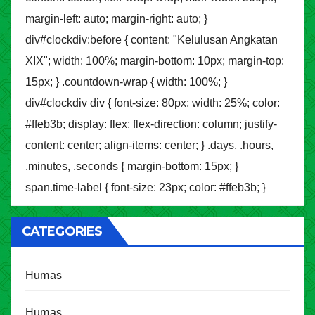
margin-left: auto; margin-right: auto; }
div#clockdiv:before { content: "Kelulusan Angkatan
XIX"; width: 100%; margin-bottom: 10px; margin-top:
15px; } .countdown-wrap { width: 100%; }
div#clockdiv div { font-size: 80px; width: 25%; color:
#ffeb3b; display: flex; flex-direction: column; justify-
content: center; align-items: center; } .days, .hours,
.minutes, .seconds { margin-bottom: 15px; }
span.time-label { font-size: 23px; color: #ffeb3b; }
CATEGORIES
Humas
Humas