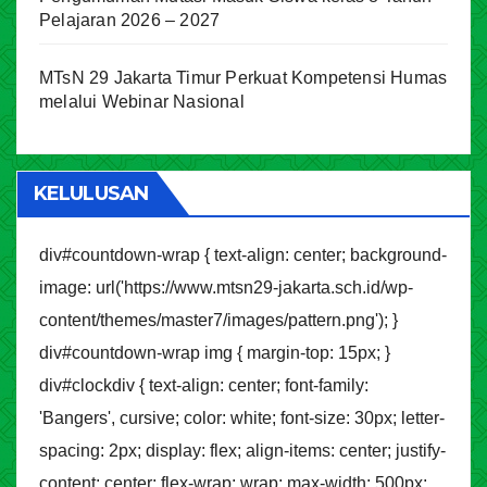
Pelajaran 2026 – 2027
MTsN 29 Jakarta Timur Perkuat Kompetensi Humas
melalui Webinar Nasional
KELULUSAN
div#countdown-wrap { text-align: center; background-
image: url('https://www.mtsn29-jakarta.sch.id/wp-
content/themes/master7/images/pattern.png'); }
div#countdown-wrap img { margin-top: 15px; }
div#clockdiv { text-align: center; font-family:
'Bangers', cursive; color: white; font-size: 30px; letter-
spacing: 2px; display: flex; align-items: center; justify-
content: center; flex-wrap: wrap; max-width: 500px;