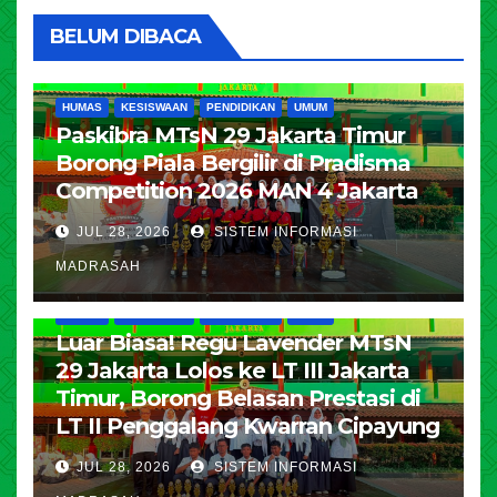
BELUM DIBACA
HUMAS
KESISWAAN
PENDIDIKAN
UMUM
Paskibra MTsN 29 Jakarta Timur
Borong Piala Bergilir di Pradisma
Competition 2026 MAN 4 Jakarta
JUL 28, 2026
SISTEM INFORMASI
MADRASAH
HUMAS
KESISWAAN
PENDIDIKAN
UMUM
Luar Biasa! Regu Lavender MTsN
29 Jakarta Lolos ke LT III Jakarta
Timur, Borong Belasan Prestasi di
LT II Penggalang Kwarran Cipayung
JUL 28, 2026
SISTEM INFORMASI