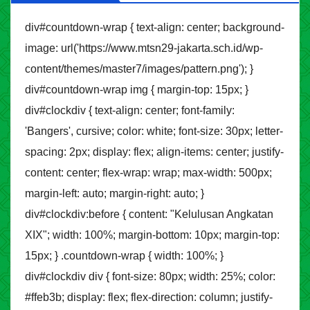
div#countdown-wrap { text-align: center; background-
image: url('https://www.mtsn29-jakarta.sch.id/wp-
content/themes/master7/images/pattern.png'); }
div#countdown-wrap img { margin-top: 15px; }
div#clockdiv { text-align: center; font-family:
'Bangers', cursive; color: white; font-size: 30px; letter-
spacing: 2px; display: flex; align-items: center; justify-
content: center; flex-wrap: wrap; max-width: 500px;
margin-left: auto; margin-right: auto; }
div#clockdiv:before { content: "Kelulusan Angkatan
XIX"; width: 100%; margin-bottom: 10px; margin-top:
15px; } .countdown-wrap { width: 100%; }
div#clockdiv div { font-size: 80px; width: 25%; color:
#ffeb3b; display: flex; flex-direction: column; justify-