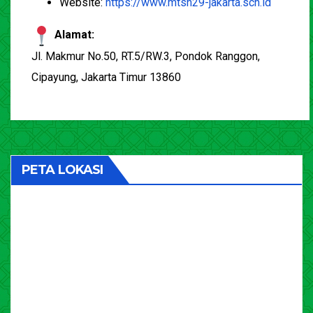
Website:
https://www.mtsn29-jakarta.sch.id
Alamat:
Jl. Makmur No.50, RT.5/RW.3, Pondok Ranggon,
Cipayung, Jakarta Timur 13860
PETA LOKASI