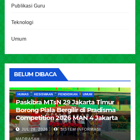
Publikasi Guru
Teknologi
Umum
BELUM DIBACA
HUMAS
KESISWAAN
PENDIDIKAN
UMUM
Paskibra MTsN 29 Jakarta Timur
Borong Piala Bergilir di Pradisma
Competition 2026 MAN 4 Jakarta
JUL 28, 2026
SISTEM INFORMASI
MADRASAH