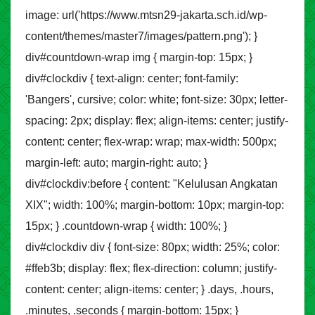
image: url('https://www.mtsn29-jakarta.sch.id/wp-
content/themes/master7/images/pattern.png'); }
div#countdown-wrap img { margin-top: 15px; }
div#clockdiv { text-align: center; font-family:
'Bangers', cursive; color: white; font-size: 30px; letter-
spacing: 2px; display: flex; align-items: center; justify-
content: center; flex-wrap: wrap; max-width: 500px;
margin-left: auto; margin-right: auto; }
div#clockdiv:before { content: "Kelulusan Angkatan
XIX"; width: 100%; margin-bottom: 10px; margin-top:
15px; } .countdown-wrap { width: 100%; }
div#clockdiv div { font-size: 80px; width: 25%; color:
#ffeb3b; display: flex; flex-direction: column; justify-
content: center; align-items: center; } .days, .hours,
.minutes, .seconds { margin-bottom: 15px; }