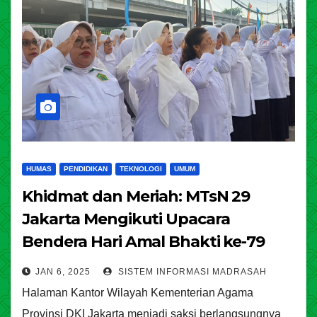
HUMAS
PENDIDIKAN
TEKNOLOGI
UMUM
Khidmat dan Meriah: MTsN 29
Jakarta Mengikuti Upacara
Bendera Hari Amal Bhakti ke-79
Kemenag RI di Kanwil DKI Jakarta
JAN 6, 2025
SISTEM INFORMASI MADRASAH
Halaman Kantor Wilayah Kementerian Agama
Provinsi DKI Jakarta menjadi saksi berlangsungnya