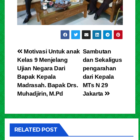
Post
Motivasi Untuk anak
Sambutan
Kelas 9 Menjelang
dan Sekaligus
navigation
Ujian Negara Dari
pengarahan
Bapak Kepala
dari Kepala
Madrasah. Bapak Drs.
MTs N 29
Muhadjirin, M.Pd
Jakarta
RELATED POST