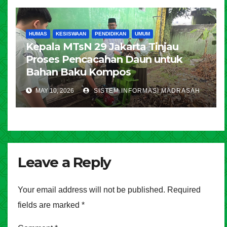
HUMAS
KESISWAAN
PENDIDIKAN
UMUM
Kepala MTsN 29 Jakarta Tinjau
Proses Pencacahan Daun untuk
Bahan Baku Kompos
MAY 10, 2026
SISTEM INFORMASI MADRASAH
Leave a Reply
Your email address will not be published.
Required
fields are marked
*