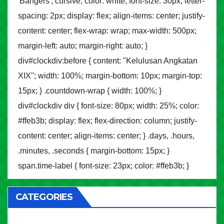
'Bangers', cursive; color: white; font-size: 30px; letter-
spacing: 2px; display: flex; align-items: center; justify-
content: center; flex-wrap: wrap; max-width: 500px;
margin-left: auto; margin-right: auto; }
div#clockdiv:before { content: "Kelulusan Angkatan
XIX"; width: 100%; margin-bottom: 10px; margin-top:
15px; } .countdown-wrap { width: 100%; }
div#clockdiv div { font-size: 80px; width: 25%; color:
#ffeb3b; display: flex; flex-direction: column; justify-
content: center; align-items: center; } .days, .hours,
.minutes, .seconds { margin-bottom: 15px; }
span.time-label { font-size: 23px; color: #ffeb3b; }
CATEGORIES