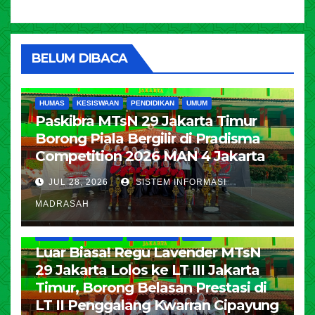
BELUM DIBACA
HUMAS
KESISWAAN
PENDIDIKAN
UMUM
Paskibra MTsN 29 Jakarta Timur
Borong Piala Bergilir di Pradisma
Competition 2026 MAN 4 Jakarta
JUL 28, 2026
SISTEM INFORMASI
MADRASAH
HUMAS
KESISWAAN
PENDIDIKAN
UMUM
Luar Biasa! Regu Lavender MTsN
29 Jakarta Lolos ke LT III Jakarta
Timur, Borong Belasan Prestasi di
LT II Penggalang Kwarran Cipayung