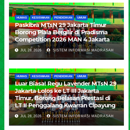
HUMAS
KESISWAAN
PENDIDIKAN
UMUM
Paskibra MTsN 29 Jakarta Timur
Borong Piala Bergilir di Pradisma
Competition 2026 MAN 4 Jakarta
JUL 28, 2026
SISTEM INFORMASI MADRASAH
HUMAS
KESISWAAN
PENDIDIKAN
UMUM
Luar Biasa! Regu Lavender MTsN 29
Jakarta Lolos ke LT III Jakarta
Timur, Borong Belasan Prestasi di
LT II Penggalang Kwarran Cipayung
JUL 28, 2026
SISTEM INFORMASI MADRASAH