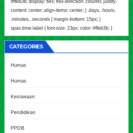
#ffeb3b; display: flex; flex-direction: column; justify-
content: center; align-items: center; } .days, .hours,
.minutes, .seconds { margin-bottom: 15px; }
span.time-label { font-size: 23px; color: #ffeb3b; }
CATEGORIES
Humas
Humas
Kesiswaan
Pendidikan
PPDB