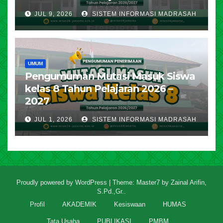
JUL 9, 2026
SISTEM INFORMASI MADRASAH
UMUM
Pengumuman Mutasi Masuk Siswa
kelas 8 Tahun Pelajaran 2026 –
2027
JUL 1, 2026
SISTEM INFORMASI MADRASAH
Proudly powered by WordPress
|
Theme: Master7 by
Zainal Arifin,
S.Pd.,Gr.
.
Profil
AKADEMIK
Kesiswaan
HUMAS
Tata Usaha
PUBLIKASI
PMBM