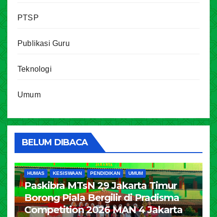
PTSP
Publikasi Guru
Teknologi
Umum
BELUM DIBACA
HUMAS
KESISWAAN
PENDIDIKAN
UMUM
Paskibra MTsN 29 Jakarta Timur
Borong Piala Bergilir di Pradisma
Competition 2026 MAN 4 Jakarta