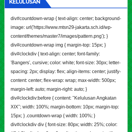
KELULUSAN
div#countdown-wrap { text-align: center; background-
image: url('https://www.mtsn29-jakarta.sch.id/wp-
content/themes/master7/images/pattern.png'); }
div#countdown-wrap img { margin-top: 15px; }
div#clockdiv { text-align: center; font-family:
'Bangers', cursive; color: white; font-size: 30px; letter-
spacing: 2px; display: flex; align-items: center; justify-
content: center; flex-wrap: wrap; max-width: 500px;
margin-left: auto; margin-right: auto; }
div#clockdiv:before { content: "Kelulusan Angkatan
XIX"; width: 100%; margin-bottom: 10px; margin-top:
15px; } .countdown-wrap { width: 100%; }
div#clockdiv div { font-size: 80px; width: 25%; color: