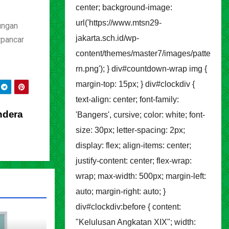
center; background-image:
url('https://www.mtsn29-
ungan
jakarta.sch.id/wp-
rpancar
content/themes/master7/images/patte
rn.png'); } div#countdown-wrap img {
margin-top: 15px; } div#clockdiv {
text-align: center; font-family:
ndera
'Bangers', cursive; color: white; font-
size: 30px; letter-spacing: 2px;
display: flex; align-items: center;
justify-content: center; flex-wrap:
wrap; max-width: 500px; margin-left:
auto; margin-right: auto; }
div#clockdiv:before { content:
"Kelulusan Angkatan XIX"; width: