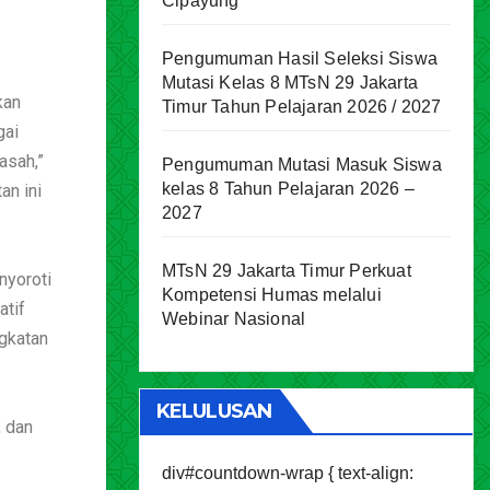
Cipayung
Pengumuman Hasil Seleksi Siswa
Mutasi Kelas 8 MTsN 29 Jakarta
kan
Timur Tahun Pelajaran 2026 / 2027
gai
asah,”
Pengumuman Mutasi Masuk Siswa
kelas 8 Tahun Pelajaran 2026 –
an ini
2027
MTsN 29 Jakarta Timur Perkuat
nyoroti
Kompetensi Humas melalui
atif
Webinar Nasional
gkatan
KELULUSAN
, dan
div#countdown-wrap { text-align: