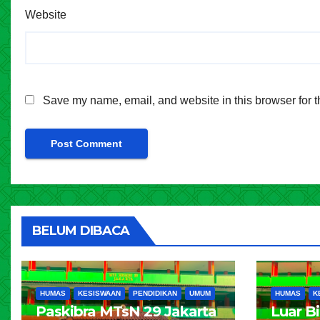
Website
Save my name, email, and website in this browser for t
BELUM DIBACA
HUMAS
KESISWAAN
PENDIDIKAN
UMUM
HUMAS
K
Paskibra MTsN 29 Jakarta
Luar B