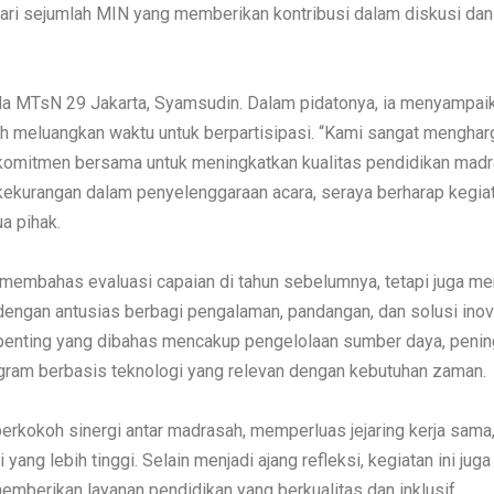
ari sejumlah MIN yang memberikan kontribusi dalam diskusi dan
ala MTsN 29 Jakarta, Syamsudin. Dalam pidatonya, ia menyampai
lah meluangkan waktu untuk berpartisipasi. “Kami sangat menghar
n komitmen bersama untuk meningkatkan kualitas pendidikan madr
ekurangan dalam penyelenggaraan acara, seraya berharap kegiat
ua pihak.
 membahas evaluasi capaian di tahun sebelumnya, tetapi juga me
dengan antusias berbagi pengalaman, pandangan, dan solusi inov
 penting yang dibahas mencakup pengelolaan sumber daya, penin
gram berbasis teknologi yang relevan dengan kebutuhan zaman.
perkokoh sinergi antar madrasah, memperluas jejaring kerja sama
ng lebih tinggi. Selain menjadi ajang refleksi, kegiatan ini juga
berikan layanan pendidikan yang berkualitas dan inklusif.