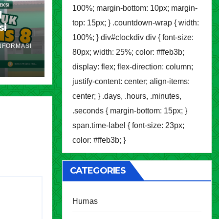
100%; margin-bottom: 10px; margin-
l
top: 15px; } .countdown-wrap { width:
si
100%; } div#clockdiv div { font-size:
akarta
NFORMASI
ran
80px; width: 25%; color: #ffeb3b;
display: flex; flex-direction: column;
justify-content: center; align-items:
center; } .days, .hours, .minutes,
.seconds { margin-bottom: 15px; }
span.time-label { font-size: 23px;
color: #ffeb3b; }
CATEGORIES
Humas