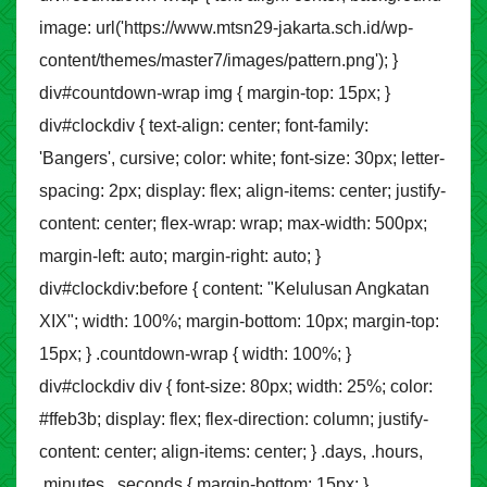
image: url('https://www.mtsn29-jakarta.sch.id/wp-
content/themes/master7/images/pattern.png'); }
div#countdown-wrap img { margin-top: 15px; }
div#clockdiv { text-align: center; font-family:
'Bangers', cursive; color: white; font-size: 30px; letter-
spacing: 2px; display: flex; align-items: center; justify-
content: center; flex-wrap: wrap; max-width: 500px;
margin-left: auto; margin-right: auto; }
div#clockdiv:before { content: "Kelulusan Angkatan
XIX"; width: 100%; margin-bottom: 10px; margin-top:
15px; } .countdown-wrap { width: 100%; }
div#clockdiv div { font-size: 80px; width: 25%; color:
#ffeb3b; display: flex; flex-direction: column; justify-
content: center; align-items: center; } .days, .hours,
.minutes, .seconds { margin-bottom: 15px; }