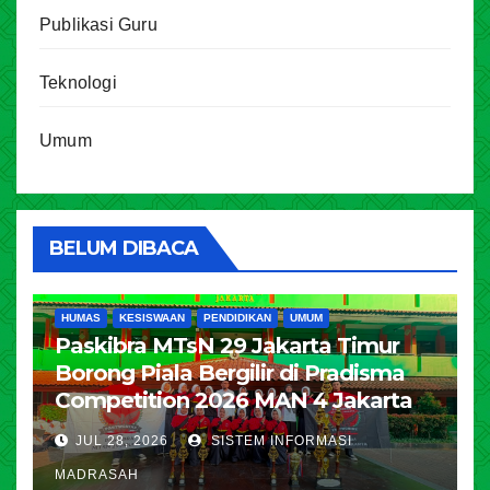
Publikasi Guru
Teknologi
Umum
BELUM DIBACA
HUMAS
KESISWAAN
PENDIDIKAN
UMUM
Paskibra MTsN 29 Jakarta Timur
Borong Piala Bergilir di Pradisma
Competition 2026 MAN 4 Jakarta
JUL 28, 2026
SISTEM INFORMASI
MADRASAH