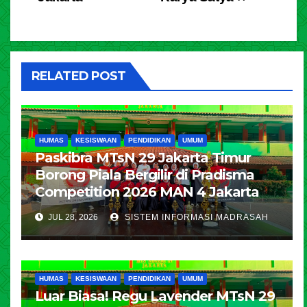
RELATED POST
HUMAS
KESISWAAN
PENDIDIKAN
UMUM
Paskibra MTsN 29 Jakarta Timur
Borong Piala Bergilir di Pradisma
Competition 2026 MAN 4 Jakarta
JUL 28, 2026
SISTEM INFORMASI MADRASAH
HUMAS
KESISWAAN
PENDIDIKAN
UMUM
Luar Biasa! Regu Lavender MTsN 29