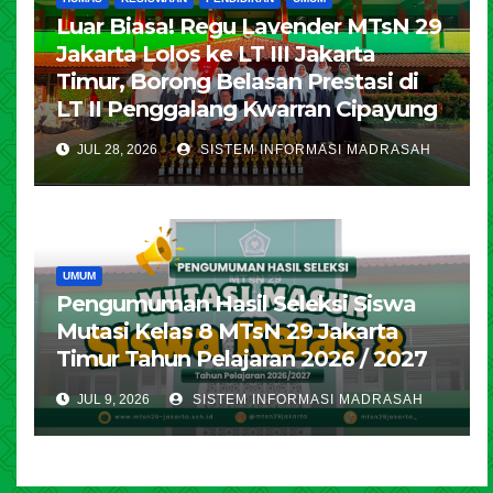
Luar Biasa! Regu Lavender MTsN 29
Jakarta Lolos ke LT III Jakarta
Timur, Borong Belasan Prestasi di
LT II Penggalang Kwarran Cipayung
JUL 28, 2026
SISTEM INFORMASI MADRASAH
UMUM
Pengumuman Hasil Seleksi Siswa
Mutasi Kelas 8 MTsN 29 Jakarta
Timur Tahun Pelajaran 2026 / 2027
JUL 9, 2026
SISTEM INFORMASI MADRASAH