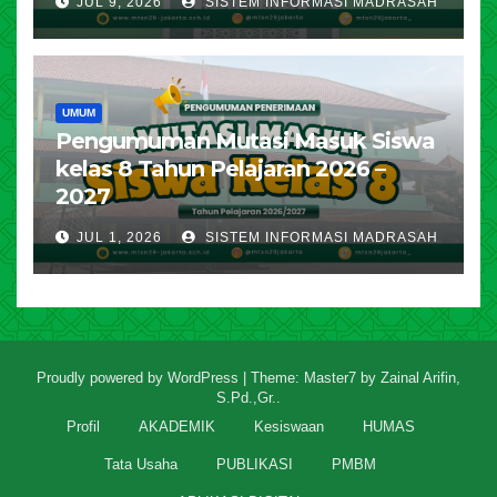
JUL 9, 2026
SISTEM INFORMASI MADRASAH
UMUM
Pengumuman Mutasi Masuk Siswa
kelas 8 Tahun Pelajaran 2026 –
2027
JUL 1, 2026
SISTEM INFORMASI MADRASAH
Proudly powered by WordPress
|
Theme: Master7 by
Zainal Arifin,
S.Pd.,Gr.
.
Profil
AKADEMIK
Kesiswaan
HUMAS
Tata Usaha
PUBLIKASI
PMBM