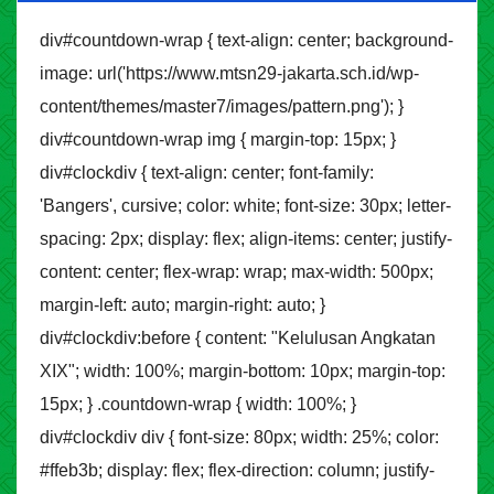
div#countdown-wrap { text-align: center; background-
image: url('https://www.mtsn29-jakarta.sch.id/wp-
content/themes/master7/images/pattern.png'); }
div#countdown-wrap img { margin-top: 15px; }
div#clockdiv { text-align: center; font-family:
'Bangers', cursive; color: white; font-size: 30px; letter-
spacing: 2px; display: flex; align-items: center; justify-
content: center; flex-wrap: wrap; max-width: 500px;
margin-left: auto; margin-right: auto; }
div#clockdiv:before { content: "Kelulusan Angkatan
XIX"; width: 100%; margin-bottom: 10px; margin-top:
15px; } .countdown-wrap { width: 100%; }
div#clockdiv div { font-size: 80px; width: 25%; color:
#ffeb3b; display: flex; flex-direction: column; justify-