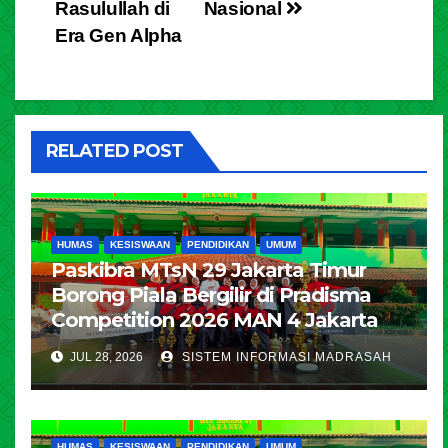
Rasulullah di
Nasional
Era Gen Alpha
RELATED POST
HUMAS
KESISWAAN
PENDIDIKAN
UMUM
Paskibra MTsN 29 Jakarta Timur
Borong Piala Bergilir di Pradisma
Competition 2026 MAN 4 Jakarta
JUL 28, 2026
SISTEM INFORMASI MADRASAH
HUMAS
KESISWAAN
PENDIDIKAN
UMUM