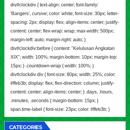
div#clockdiv { text-align: center; font-family:
'Bangers', cursive; color: white; font-size: 30px; letter-
spacing: 2px; display: flex; align-items: center; justify-
content: center; flex-wrap: wrap; max-width: 500px;
margin-left: auto; margin-right: auto; }
div#clockdiv:before { content: "Kelulusan Angkatan
XIX"; width: 100%; margin-bottom: 10px; margin-top:
15px; } .countdown-wrap { width: 100%; }
div#clockdiv div { font-size: 80px; width: 25%; color:
#ffeb3b; display: flex; flex-direction: column; justify-
content: center; align-items: center; } .days, .hours,
.minutes, .seconds { margin-bottom: 15px; }
span.time-label { font-size: 23px; color: #ffeb3b; }
CATEGORIES