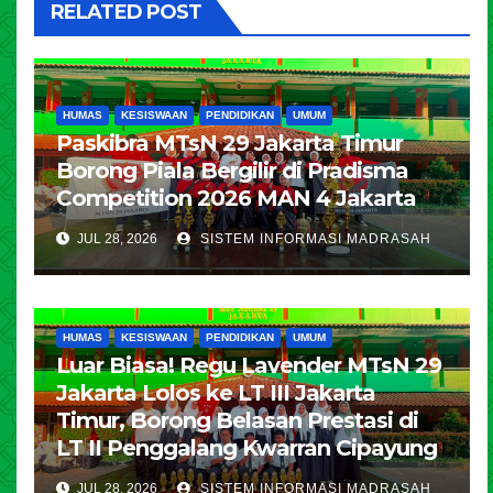
RELATED POST
HUMAS
KESISWAAN
PENDIDIKAN
UMUM
Paskibra MTsN 29 Jakarta Timur
Borong Piala Bergilir di Pradisma
Competition 2026 MAN 4 Jakarta
JUL 28, 2026
SISTEM INFORMASI MADRASAH
HUMAS
KESISWAAN
PENDIDIKAN
UMUM
Luar Biasa! Regu Lavender MTsN 29
Jakarta Lolos ke LT III Jakarta
Timur, Borong Belasan Prestasi di
LT II Penggalang Kwarran Cipayung
JUL 28, 2026
SISTEM INFORMASI MADRASAH