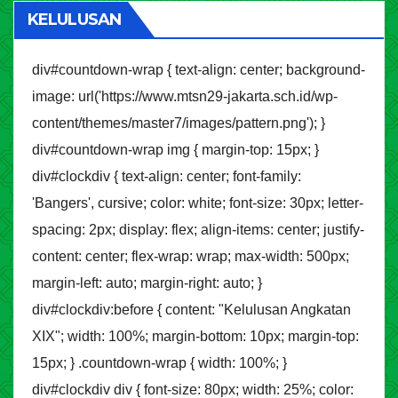
KELULUSAN
div#countdown-wrap { text-align: center; background-
image: url('https://www.mtsn29-jakarta.sch.id/wp-
content/themes/master7/images/pattern.png'); }
div#countdown-wrap img { margin-top: 15px; }
div#clockdiv { text-align: center; font-family:
'Bangers', cursive; color: white; font-size: 30px; letter-
spacing: 2px; display: flex; align-items: center; justify-
content: center; flex-wrap: wrap; max-width: 500px;
margin-left: auto; margin-right: auto; }
div#clockdiv:before { content: "Kelulusan Angkatan
XIX"; width: 100%; margin-bottom: 10px; margin-top:
15px; } .countdown-wrap { width: 100%; }
div#clockdiv div { font-size: 80px; width: 25%; color: