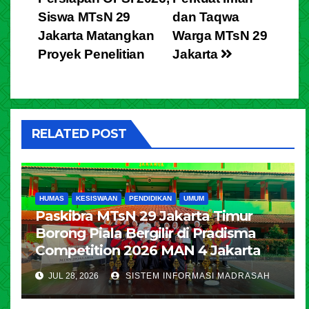
Siswa MTsN 29
dan Taqwa
Jakarta Matangkan
Warga MTsN 29
Proyek Penelitian
Jakarta
RELATED POST
HUMAS
KESISWAAN
PENDIDIKAN
UMUM
Paskibra MTsN 29 Jakarta Timur
Borong Piala Bergilir di Pradisma
Competition 2026 MAN 4 Jakarta
JUL 28, 2026
SISTEM INFORMASI MADRASAH