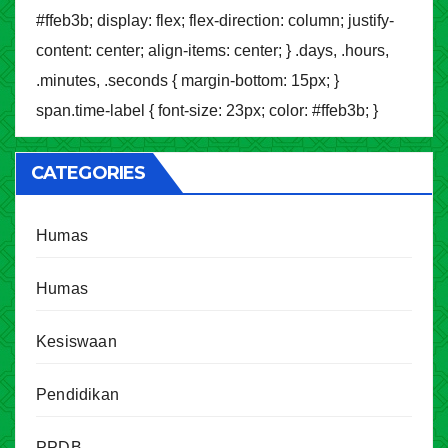
#ffeb3b; display: flex; flex-direction: column; justify-
content: center; align-items: center; } .days, .hours,
.minutes, .seconds { margin-bottom: 15px; }
span.time-label { font-size: 23px; color: #ffeb3b; }
CATEGORIES
Humas
Humas
Kesiswaan
Pendidikan
PPDB