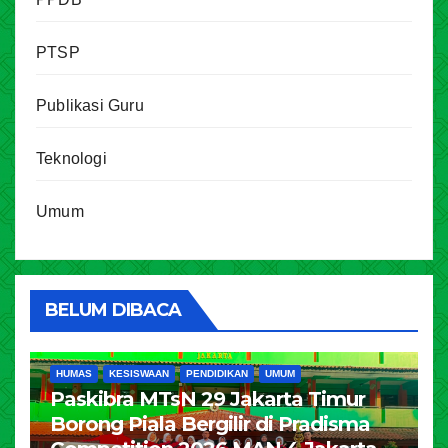
PTSP
Publikasi Guru
Teknologi
Umum
BELUM DIBACA
HUMAS
KESISWAAN
PENDIDIKAN
UMUM
Paskibra MTsN 29 Jakarta Timur
Borong Piala Bergilir di Pradisma