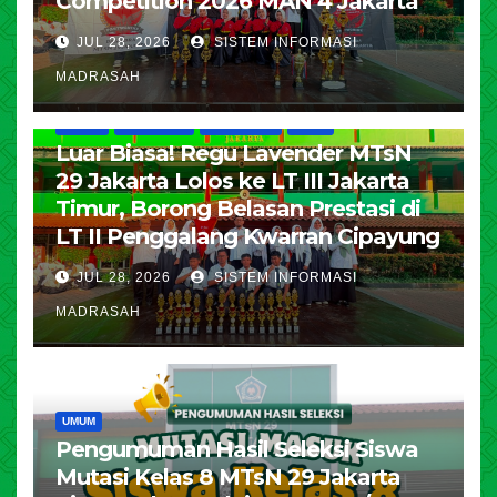
Competition 2026 MAN 4 Jakarta
JUL 28, 2026
SISTEM INFORMASI
MADRASAH
HUMAS
KESISWAAN
PENDIDIKAN
UMUM
Luar Biasa! Regu Lavender MTsN
29 Jakarta Lolos ke LT III Jakarta
Timur, Borong Belasan Prestasi di
LT II Penggalang Kwarran Cipayung
JUL 28, 2026
SISTEM INFORMASI
MADRASAH
UMUM
Pengumuman Hasil Seleksi Siswa
Mutasi Kelas 8 MTsN 29 Jakarta