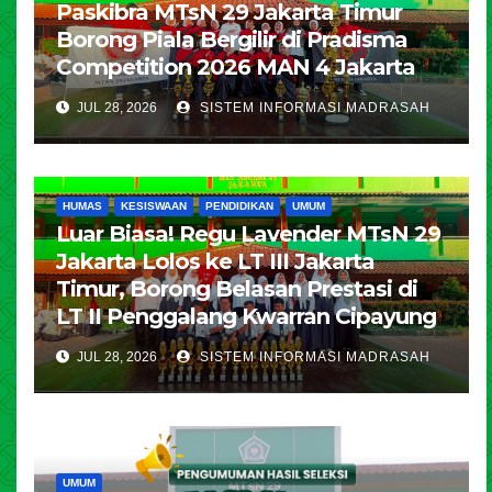
Paskibra MTsN 29 Jakarta Timur
Borong Piala Bergilir di Pradisma
Competition 2026 MAN 4 Jakarta
JUL 28, 2026
SISTEM INFORMASI MADRASAH
HUMAS
KESISWAAN
PENDIDIKAN
UMUM
Luar Biasa! Regu Lavender MTsN 29
Jakarta Lolos ke LT III Jakarta
Timur, Borong Belasan Prestasi di
LT II Penggalang Kwarran Cipayung
JUL 28, 2026
SISTEM INFORMASI MADRASAH
UMUM