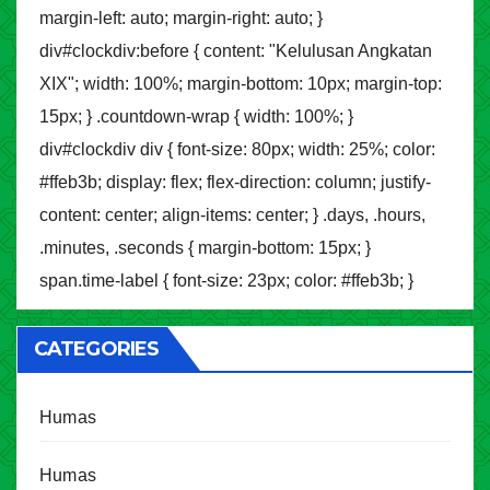
margin-left: auto; margin-right: auto; }
div#clockdiv:before { content: "Kelulusan Angkatan
XIX"; width: 100%; margin-bottom: 10px; margin-top:
15px; } .countdown-wrap { width: 100%; }
div#clockdiv div { font-size: 80px; width: 25%; color:
#ffeb3b; display: flex; flex-direction: column; justify-
content: center; align-items: center; } .days, .hours,
.minutes, .seconds { margin-bottom: 15px; }
span.time-label { font-size: 23px; color: #ffeb3b; }
CATEGORIES
Humas
Humas