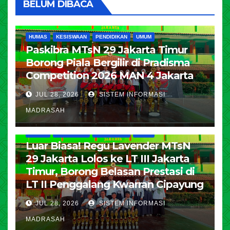
BELUM DIBACA
HUMAS
KESISWAAN
PENDIDIKAN
UMUM
Paskibra MTsN 29 Jakarta Timur
Borong Piala Bergilir di Pradisma
Competition 2026 MAN 4 Jakarta
JUL 28, 2026
SISTEM INFORMASI
MADRASAH
HUMAS
KESISWAAN
PENDIDIKAN
UMUM
Luar Biasa! Regu Lavender MTsN
29 Jakarta Lolos ke LT III Jakarta
Timur, Borong Belasan Prestasi di
LT II Penggalang Kwarran Cipayung
JUL 28, 2026
SISTEM INFORMASI
MADRASAH