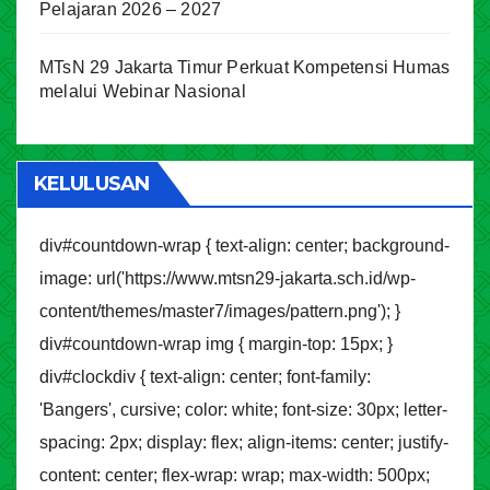
Pelajaran 2026 – 2027
MTsN 29 Jakarta Timur Perkuat Kompetensi Humas
melalui Webinar Nasional
KELULUSAN
div#countdown-wrap { text-align: center; background-
image: url('https://www.mtsn29-jakarta.sch.id/wp-
content/themes/master7/images/pattern.png'); }
div#countdown-wrap img { margin-top: 15px; }
div#clockdiv { text-align: center; font-family:
'Bangers', cursive; color: white; font-size: 30px; letter-
spacing: 2px; display: flex; align-items: center; justify-
content: center; flex-wrap: wrap; max-width: 500px;