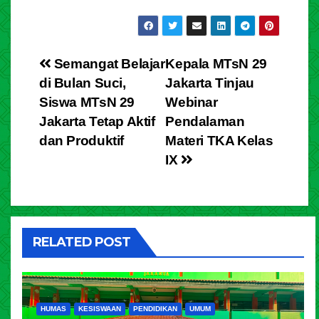
⁠Semangat Belajar
Kepala MTsN 29
di Bulan Suci,
Jakarta Tinjau
Siswa MTsN 29
Webinar
Jakarta Tetap Aktif
Pendalaman
dan Produktif
Materi TKA Kelas
IX
RELATED POST
HUMAS
KESISWAAN
PENDIDIKAN
UMUM