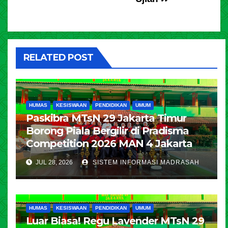
RELATED POST
HUMAS
KESISWAAN
PENDIDIKAN
UMUM
Paskibra MTsN 29 Jakarta Timur
Borong Piala Bergilir di Pradisma
Competition 2026 MAN 4 Jakarta
JUL 28, 2026
SISTEM INFORMASI MADRASAH
HUMAS
KESISWAAN
PENDIDIKAN
UMUM
Luar Biasa! Regu Lavender MTsN 29