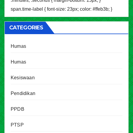
.minutes, .seconds { margin-bottom: 15px; }
span.time-label { font-size: 23px; color: #ffeb3b; }
CATEGORIES
Humas
Humas
Kesiswaan
Pendidikan
PPDB
PTSP