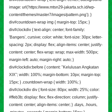
image: url('https://www.mtsn29-jakarta.sch.id/wp-
content/themes/master7/images/pattern.png'); }
div#countdown-wrap img { margin-top: 15px; }
div#clockdiv { text-align: center; font-family:
'Bangers', cursive; color: white; font-size: 30px; letter-
spacing: 2px; display: flex; align-items: center; justify-
content: center; flex-wrap: wrap; max-width: 500px;
margin-left: auto; margin-right: auto; }
div#clockdiv:before { content: "Kelulusan Angkatan
XIX"; width: 100%; margin-bottom: 10px; margin-top:
15px; } .countdown-wrap { width: 100%; }
div#clockdiv div { font-size: 80px; width: 25%; color:
#ffeb3b; display: flex; flex-direction: column; justify-
content: center; align-items: center; } .days, .hours,