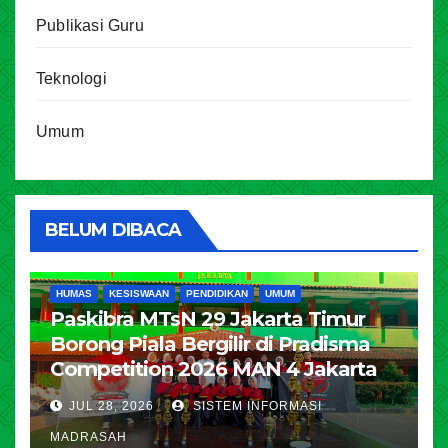
Publikasi Guru
Teknologi
Umum
BELUM DIBACA
HUMAS
KESISWAAN
PENDIDIKAN
UMUM
Paskibra MTsN 29 Jakarta Timur
Borong Piala Bergilir di Pradisma
Competition 2026 MAN 4 Jakarta
JUL 28, 2026
SISTEM INFORMASI
MADRASAH