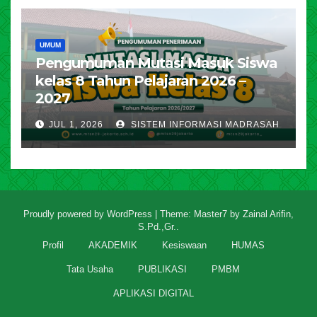
UMUM
Pengumuman Mutasi Masuk Siswa
kelas 8 Tahun Pelajaran 2026 –
2027
JUL 1, 2026
SISTEM INFORMASI MADRASAH
Proudly powered by WordPress
|
Theme: Master7 by
Zainal Arifin,
S.Pd.,Gr.
.
Profil
AKADEMIK
Kesiswaan
HUMAS
Tata Usaha
PUBLIKASI
PMBM
APLIKASI DIGITAL