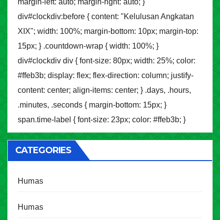
margin-left: auto; margin-right: auto; }
div#clockdiv:before { content: "Kelulusan Angkatan
XIX"; width: 100%; margin-bottom: 10px; margin-top:
15px; } .countdown-wrap { width: 100%; }
div#clockdiv div { font-size: 80px; width: 25%; color:
#ffeb3b; display: flex; flex-direction: column; justify-
content: center; align-items: center; } .days, .hours,
.minutes, .seconds { margin-bottom: 15px; }
span.time-label { font-size: 23px; color: #ffeb3b; }
CATEGORIES
Humas
Humas