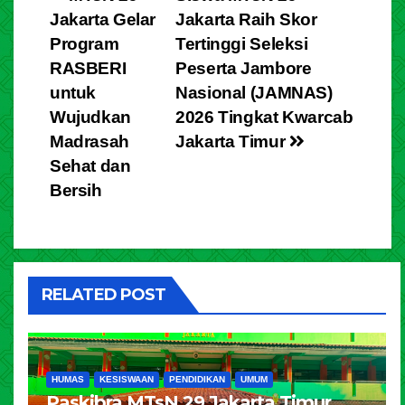
Jakarta Gelar
Jakarta Raih Skor
Program
Tertinggi Seleksi
RASBERI
Peserta Jambore
untuk
Nasional (JAMNAS)
Wujudkan
2026 Tingkat Kwarcab
Madrasah
Jakarta Timur
Sehat dan
Bersih
RELATED POST
HUMAS
KESISWAAN
PENDIDIKAN
UMUM
Paskibra MTsN 29 Jakarta Timur