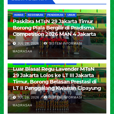
HUMAS
KESISWAAN
PENDIDIKAN
UMUM
Paskibra MTsN 29 Jakarta Timur
Borong Piala Bergilir di Pradisma
Competition 2026 MAN 4 Jakarta
JUL 28, 2026
SISTEM INFORMASI
MADRASAH
HUMAS
KESISWAAN
PENDIDIKAN
UMUM
Luar Biasa! Regu Lavender MTsN
29 Jakarta Lolos ke LT III Jakarta
Timur, Borong Belasan Prestasi di
LT II Penggalang Kwarran Cipayung
JUL 28, 2026
SISTEM INFORMASI
MADRASAH