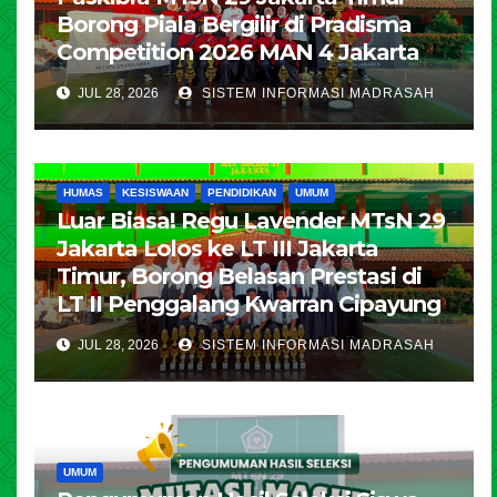
Borong Piala Bergilir di Pradisma
Competition 2026 MAN 4 Jakarta
JUL 28, 2026
SISTEM INFORMASI MADRASAH
HUMAS
KESISWAAN
PENDIDIKAN
UMUM
Luar Biasa! Regu Lavender MTsN 29
Jakarta Lolos ke LT III Jakarta
Timur, Borong Belasan Prestasi di
LT II Penggalang Kwarran Cipayung
JUL 28, 2026
SISTEM INFORMASI MADRASAH
UMUM