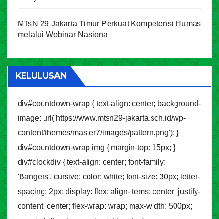
MTsN 29 Jakarta Timur Perkuat Kompetensi Humas
melalui Webinar Nasional
KELULUSAN
div#countdown-wrap { text-align: center; background-
image: url('https://www.mtsn29-jakarta.sch.id/wp-
content/themes/master7/images/pattern.png'); }
div#countdown-wrap img { margin-top: 15px; }
div#clockdiv { text-align: center; font-family:
'Bangers', cursive; color: white; font-size: 30px; letter-
spacing: 2px; display: flex; align-items: center; justify-
content: center; flex-wrap: wrap; max-width: 500px;