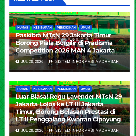
HUMAS
KESISWAAN
PENDIDIKAN
UMUM
Paskibra MTsN 29 Jakarta Timur
Borong Piala Bergilir di Pradisma
Competition 2026 MAN 4 Jakarta
JUL 28, 2026
SISTEM INFORMASI MADRASAH
HUMAS
KESISWAAN
PENDIDIKAN
UMUM
Luar Biasa! Regu Lavender MTsN 29
Jakarta Lolos ke LT III Jakarta
Timur, Borong Belasan Prestasi di
LT II Penggalang Kwarran Cipayung
JUL 28, 2026
SISTEM INFORMASI MADRASAH