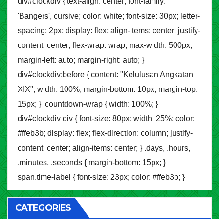
div#clockdiv { text-align: center; font-family:
'Bangers', cursive; color: white; font-size: 30px; letter-
spacing: 2px; display: flex; align-items: center; justify-
content: center; flex-wrap: wrap; max-width: 500px;
margin-left: auto; margin-right: auto; }
div#clockdiv:before { content: "Kelulusan Angkatan
XIX"; width: 100%; margin-bottom: 10px; margin-top:
15px; } .countdown-wrap { width: 100%; }
div#clockdiv div { font-size: 80px; width: 25%; color:
#ffeb3b; display: flex; flex-direction: column; justify-
content: center; align-items: center; } .days, .hours,
.minutes, .seconds { margin-bottom: 15px; }
span.time-label { font-size: 23px; color: #ffeb3b; }
CATEGORIES