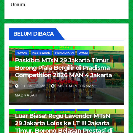
Umum
BELUM DIBACA
HUMAS
KESISWAAN
PENDIDIKAN
UMUM
Paskibra MTsN 29 Jakarta Timur
Borong Piala Bergilir di Pradisma
Competition 2026 MAN 4 Jakarta
JUL 28, 2026
SISTEM INFORMASI
MADRASAH
HUMAS
KESISWAAN
PENDIDIKAN
UMUM
Luar Biasa! Regu Lavender MTsN
29 Jakarta Lolos ke LT III Jakarta
Timur, Borong Belasan Prestasi di