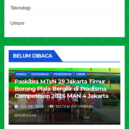
Teknologi
Umum
BELUM DIBACA
HUMAS
KESISWAAN
PENDIDIKAN
UMUM
Paskibra MTsN 29 Jakarta Timur
Borong Piala Bergilir di Pradisma
Competition 2026 MAN 4 Jakarta
JUL 28, 2026
SISTEM INFORMASI
MADRASAH
HUMAS
KESISWAAN
PENDIDIKAN
UMUM