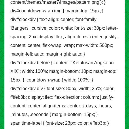
content/themes/master7/images/pattern.png'); }
div#countdown-wrap img { margin-top: 15px; }
div#clockdiv { text-align: center; font-family:
'Bangers', cursive; color: white; font-size: 30px; letter-
spacing: 2px; display: flex; align-items: center; justify-
content: center; flex-wrap: wrap; max-width: 500px;
margin-left: auto; margin-right: auto; }
div#clockdiv:before { content: "Kelulusan Angkatan
XIX"; width: 100%; margin-bottom: 10px; margin-top:
15px; } .countdown-wrap { width: 100%; }
div#clockdiv div { font-size: 80px; width: 25%; color:
#ffeb3b; display: flex; flex-direction: column; justify-
content: center; align-items: center; } .days, .hours,
.minutes, .seconds { margin-bottom: 15px; }
span.time-label { font-size: 23px; color: #ffeb3b; }