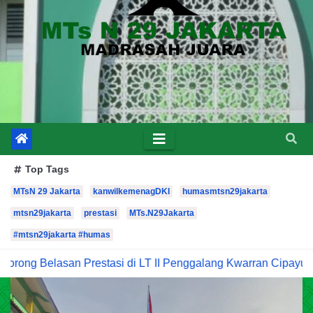
Top Tags
MTsN 29 Jakarta
kanwilkemenagDKI
humasmtsn29jakarta
mtsn29jakarta
prestasi
MTs.N29Jakarta
#mtsn29jakarta #humas
 Prestasi di LT II Penggalang Kwarran Cipayung
Pengumum