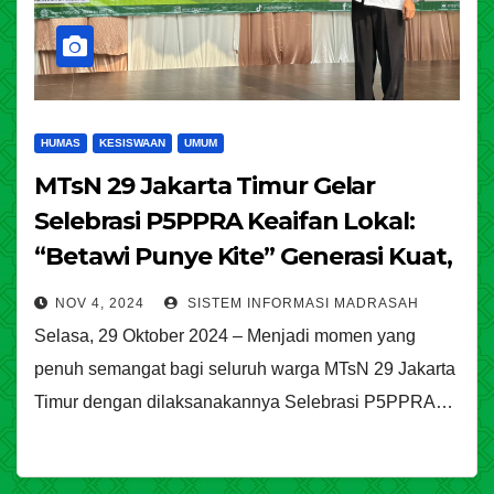
HUMAS
KESISWAAN
UMUM
MTsN 29 Jakarta Timur Gelar
Selebrasi P5PPRA Keaifan Lokal:
“Betawi Punye Kite” Generasi Kuat,
Generasi Hebat, Menuju Indonesia
NOV 4, 2024
SISTEM INFORMASI MADRASAH
Emas
Selasa, 29 Oktober 2024 – Menjadi momen yang
penuh semangat bagi seluruh warga MTsN 29 Jakarta
Timur dengan dilaksanakannya Selebrasi P5PPRA…