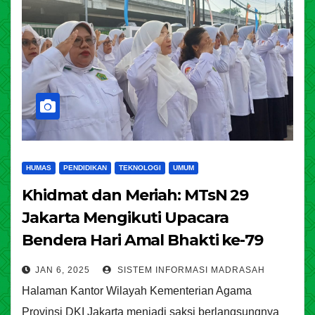
HUMAS
PENDIDIKAN
TEKNOLOGI
UMUM
Khidmat dan Meriah: MTsN 29
Jakarta Mengikuti Upacara
Bendera Hari Amal Bhakti ke-79
Kemenag RI di Kanwil DKI Jakarta
JAN 6, 2025
SISTEM INFORMASI MADRASAH
Halaman Kantor Wilayah Kementerian Agama
Provinsi DKI Jakarta menjadi saksi berlangsungnya