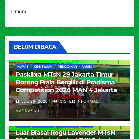
Umum
BELUM DIBACA
HUMAS
KESISWAAN
PENDIDIKAN
UMUM
Paskibra MTsN 29 Jakarta Timur
Borong Piala Bergilir di Pradisma
Competition 2026 MAN 4 Jakarta
JUL 28, 2026
SISTEM INFORMASI
MADRASAH
HUMAS
KESISWAAN
PENDIDIKAN
UMUM
Luar Biasa! Regu Lavender MTsN