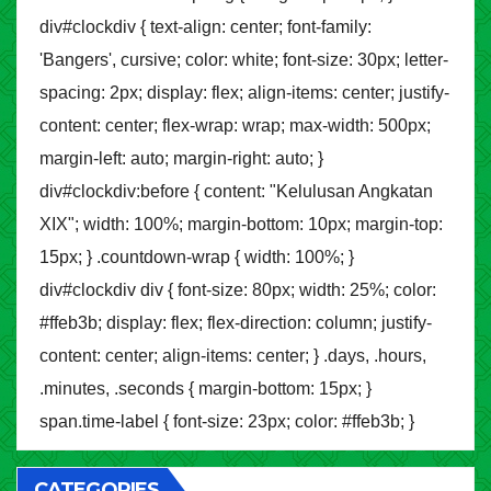
div#clockdiv { text-align: center; font-family:
'Bangers', cursive; color: white; font-size: 30px; letter-
spacing: 2px; display: flex; align-items: center; justify-
content: center; flex-wrap: wrap; max-width: 500px;
margin-left: auto; margin-right: auto; }
div#clockdiv:before { content: "Kelulusan Angkatan
XIX"; width: 100%; margin-bottom: 10px; margin-top:
15px; } .countdown-wrap { width: 100%; }
div#clockdiv div { font-size: 80px; width: 25%; color:
#ffeb3b; display: flex; flex-direction: column; justify-
content: center; align-items: center; } .days, .hours,
.minutes, .seconds { margin-bottom: 15px; }
span.time-label { font-size: 23px; color: #ffeb3b; }
CATEGORIES