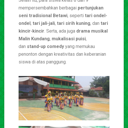
Selain itu, para siswa kelas 8 dan 9
mempersembahkan berbagai
pertunjukan
seni tradisional Betawi
, seperti
tari ondel-
ondel
,
tari jali-jali
,
tari sirih kuning
, dan
tari
kincir-kincir
. Serta, ada juga
drama musikal
Malin Kundang
,
mukalisasi puisi
,
dan
stand-up comedy
yang memukau
penonton dengan kreativitas dan keberanian
siswa di atas panggung.