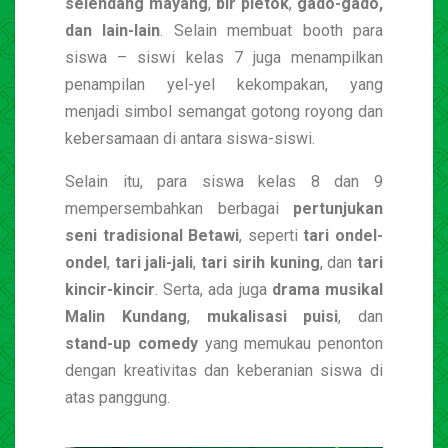
selendang mayang
,
bir pletok
,
gado-gado,
dan lain-lain
. Selain membuat booth para
siswa – siswi kelas 7 juga menampilkan
penampilan yel-yel kekompakan, yang
menjadi simbol semangat gotong royong dan
kebersamaan di antara siswa-siswi.
Selain itu, para siswa kelas 8 dan 9
mempersembahkan berbagai
pertunjukan
seni tradisional Betawi
, seperti
tari ondel-
ondel
,
tari jali-jali
,
tari sirih kuning
, dan
tari
kincir-kincir
. Serta, ada juga
drama musikal
Malin Kundang
,
mukalisasi puisi
, dan
stand-up comedy
yang memukau penonton
dengan kreativitas dan keberanian siswa di
atas panggung.