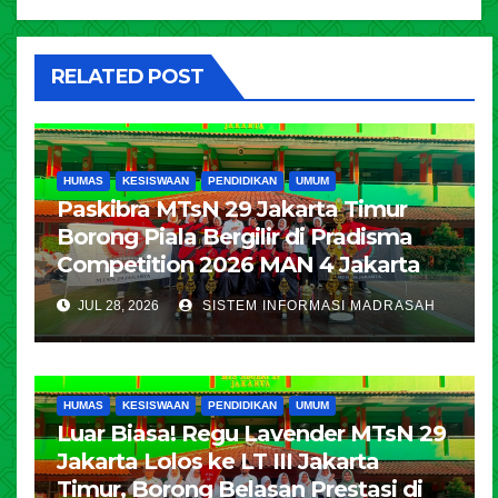
RELATED POST
HUMAS
KESISWAAN
PENDIDIKAN
UMUM
Paskibra MTsN 29 Jakarta Timur
Borong Piala Bergilir di Pradisma
Competition 2026 MAN 4 Jakarta
JUL 28, 2026
SISTEM INFORMASI MADRASAH
HUMAS
KESISWAAN
PENDIDIKAN
UMUM
Luar Biasa! Regu Lavender MTsN 29
Jakarta Lolos ke LT III Jakarta
Timur, Borong Belasan Prestasi di