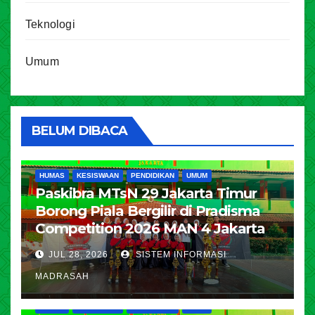
Teknologi
Umum
BELUM DIBACA
HUMAS
KESISWAAN
PENDIDIKAN
UMUM
Paskibra MTsN 29 Jakarta Timur
Borong Piala Bergilir di Pradisma
Competition 2026 MAN 4 Jakarta
JUL 28, 2026
SISTEM INFORMASI
MADRASAH
HUMAS
KESISWAAN
PENDIDIKAN
UMUM