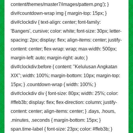
content/themes/master7/images/pattern.png'); }
div#countdown-wrap img { margin-top: 15px; }
div#clockdiv { text-align: center; font-family:
'Bangers', cursive; color: white; font-size: 30px; letter-
spacing: 2px; display: flex; align-items: center; justify-
content: center; flex-wrap: wrap; max-width: 500px;
margin-left: auto; margin-right: auto; }
div#clockdiv:before { content: "Kelulusan Angkatan
XIX"; width: 100%; margin-bottom: 10px; margin-top:
15px; } .countdown-wrap { width: 100%; }
div#clockdiv div { font-size: 80px; width: 25%; color:
#ffeb3b; display: flex; flex-direction: column; justify-
content: center; align-items: center; } .days, .hours,
.minutes, .seconds { margin-bottom: 15px; }
span.time-label { font-size: 23px; color: #ffeb3b; }