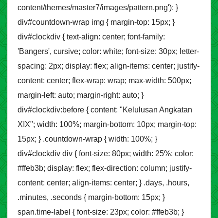
content/themes/master7/images/pattern.png'); }
div#countdown-wrap img { margin-top: 15px; }
div#clockdiv { text-align: center; font-family:
'Bangers', cursive; color: white; font-size: 30px; letter-
spacing: 2px; display: flex; align-items: center; justify-
content: center; flex-wrap: wrap; max-width: 500px;
margin-left: auto; margin-right: auto; }
div#clockdiv:before { content: "Kelulusan Angkatan
XIX"; width: 100%; margin-bottom: 10px; margin-top:
15px; } .countdown-wrap { width: 100%; }
div#clockdiv div { font-size: 80px; width: 25%; color:
#ffeb3b; display: flex; flex-direction: column; justify-
content: center; align-items: center; } .days, .hours,
.minutes, .seconds { margin-bottom: 15px; }
span.time-label { font-size: 23px; color: #ffeb3b; }