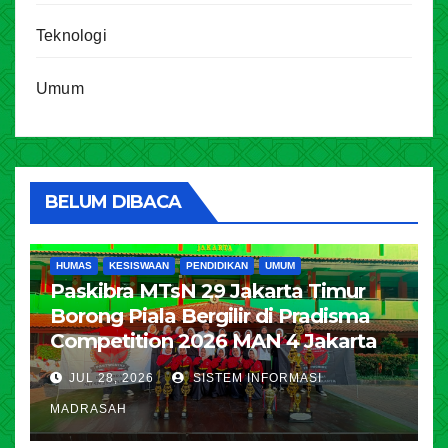
Teknologi
Umum
BELUM DIBACA
HUMAS
KESISWAAN
PENDIDIKAN
UMUM
Paskibra MTsN 29 Jakarta Timur
Borong Piala Bergilir di Pradisma
Competition 2026 MAN 4 Jakarta
JUL 28, 2026
SISTEM INFORMASI
MADRASAH