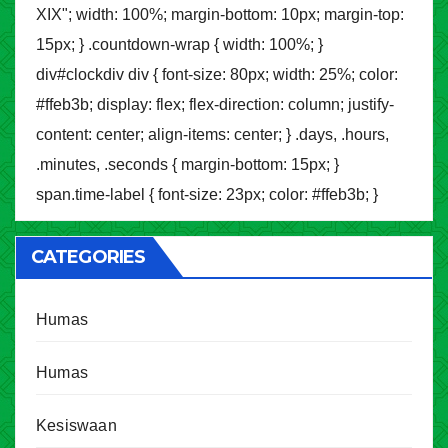
XIX"; width: 100%; margin-bottom: 10px; margin-top:
15px; } .countdown-wrap { width: 100%; }
div#clockdiv div { font-size: 80px; width: 25%; color:
#ffeb3b; display: flex; flex-direction: column; justify-
content: center; align-items: center; } .days, .hours,
.minutes, .seconds { margin-bottom: 15px; }
span.time-label { font-size: 23px; color: #ffeb3b; }
CATEGORIES
Humas
Humas
Kesiswaan