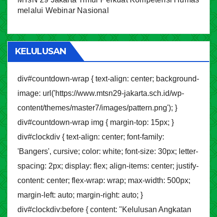
melalui Webinar Nasional
KELULUSAN
div#countdown-wrap { text-align: center; background-
image: url('https://www.mtsn29-jakarta.sch.id/wp-
content/themes/master7/images/pattern.png'); }
div#countdown-wrap img { margin-top: 15px; }
div#clockdiv { text-align: center; font-family:
'Bangers', cursive; color: white; font-size: 30px; letter-
spacing: 2px; display: flex; align-items: center; justify-
content: center; flex-wrap: wrap; max-width: 500px;
margin-left: auto; margin-right: auto; }
div#clockdiv:before { content: "Kelulusan Angkatan