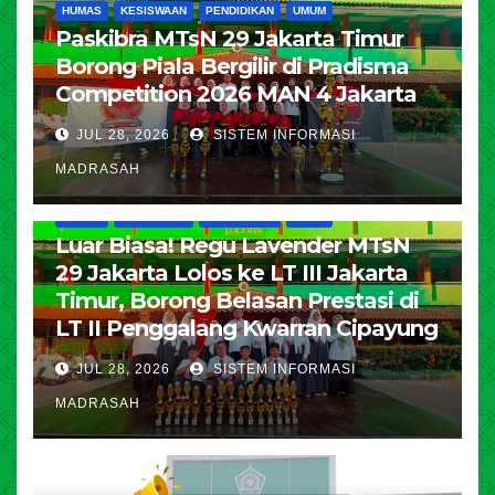
HUMAS
KESISWAAN
PENDIDIKAN
UMUM
Paskibra MTsN 29 Jakarta Timur
Borong Piala Bergilir di Pradisma
Competition 2026 MAN 4 Jakarta
JUL 28, 2026
SISTEM INFORMASI
MADRASAH
HUMAS
KESISWAAN
PENDIDIKAN
UMUM
Luar Biasa! Regu Lavender MTsN
29 Jakarta Lolos ke LT III Jakarta
Timur, Borong Belasan Prestasi di
LT II Penggalang Kwarran Cipayung
JUL 28, 2026
SISTEM INFORMASI
MADRASAH