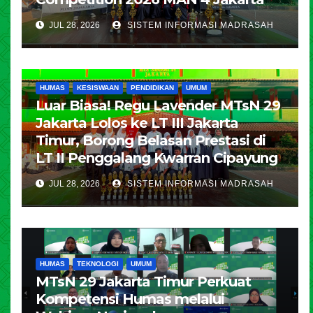
JUL 28, 2026
SISTEM INFORMASI MADRASAH
HUMAS
KESISWAAN
PENDIDIKAN
UMUM
Luar Biasa! Regu Lavender MTsN 29
Jakarta Lolos ke LT III Jakarta
Timur, Borong Belasan Prestasi di
LT II Penggalang Kwarran Cipayung
JUL 28, 2026
SISTEM INFORMASI MADRASAH
HUMAS
TEKNOLOGI
UMUM
MTsN 29 Jakarta Timur Perkuat
Kompetensi Humas melalui