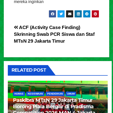
mereka inginkan
Post
ACF (Activity Case Finding)
Skrinning Swab PCR Siswa dan Staf
navigation
MTsN 29 Jakarta Timur
RELATED POST
HUMAS
KESISWAAN
PENDIDIKAN
UMUM
Paskibra MTsN 29 Jakarta Timur
Borong Piala Bergilir di Pradisma
Competition 2026 MAN 4 Jakarta