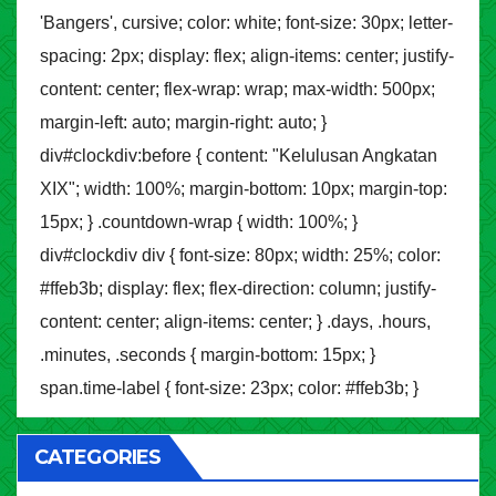
'Bangers', cursive; color: white; font-size: 30px; letter-
spacing: 2px; display: flex; align-items: center; justify-
content: center; flex-wrap: wrap; max-width: 500px;
margin-left: auto; margin-right: auto; }
div#clockdiv:before { content: "Kelulusan Angkatan
XIX"; width: 100%; margin-bottom: 10px; margin-top:
15px; } .countdown-wrap { width: 100%; }
div#clockdiv div { font-size: 80px; width: 25%; color:
#ffeb3b; display: flex; flex-direction: column; justify-
content: center; align-items: center; } .days, .hours,
.minutes, .seconds { margin-bottom: 15px; }
span.time-label { font-size: 23px; color: #ffeb3b; }
CATEGORIES