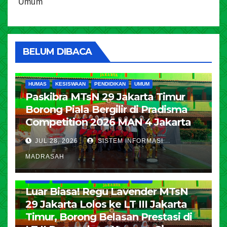
Umum
BELUM DIBACA
HUMAS
KESISWAAN
PENDIDIKAN
UMUM
Paskibra MTsN 29 Jakarta Timur
Borong Piala Bergilir di Pradisma
Competition 2026 MAN 4 Jakarta
JUL 28, 2026
SISTEM INFORMASI
MADRASAH
HUMAS
KESISWAAN
PENDIDIKAN
UMUM
Luar Biasa! Regu Lavender MTsN
29 Jakarta Lolos ke LT III Jakarta
Timur, Borong Belasan Prestasi di