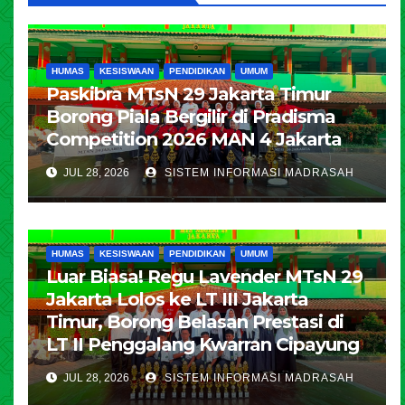
HUMAS
KESISWAAN
PENDIDIKAN
UMUM
Paskibra MTsN 29 Jakarta Timur
Borong Piala Bergilir di Pradisma
Competition 2026 MAN 4 Jakarta
JUL 28, 2026
SISTEM INFORMASI MADRASAH
HUMAS
KESISWAAN
PENDIDIKAN
UMUM
Luar Biasa! Regu Lavender MTsN 29
Jakarta Lolos ke LT III Jakarta
Timur, Borong Belasan Prestasi di
LT II Penggalang Kwarran Cipayung
JUL 28, 2026
SISTEM INFORMASI MADRASAH