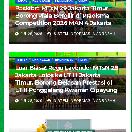
HUMAS
KESISWAAN
PENDIDIKAN
UMUM
Paskibra MTsN 29 Jakarta Timur
Borong Piala Bergilir di Pradisma
Competition 2026 MAN 4 Jakarta
JUL 28, 2026
SISTEM INFORMASI MADRASAH
HUMAS
KESISWAAN
PENDIDIKAN
UMUM
Luar Biasa! Regu Lavender MTsN 29
Jakarta Lolos ke LT III Jakarta
Timur, Borong Belasan Prestasi di
LT II Penggalang Kwarran Cipayung
JUL 28, 2026
SISTEM INFORMASI MADRASAH