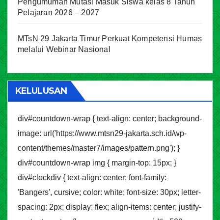
Pengumuman Mutasi Masuk Siswa kelas 8 Tahun
Pelajaran 2026 – 2027
MTsN 29 Jakarta Timur Perkuat Kompetensi Humas
melalui Webinar Nasional
KELULUSAN
div#countdown-wrap { text-align: center; background-
image: url('https://www.mtsn29-jakarta.sch.id/wp-
content/themes/master7/images/pattern.png'); }
div#countdown-wrap img { margin-top: 15px; }
div#clockdiv { text-align: center; font-family:
'Bangers', cursive; color: white; font-size: 30px; letter-
spacing: 2px; display: flex; align-items: center; justify-