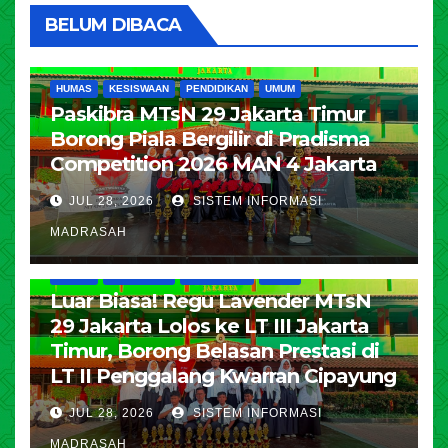
BELUM DIBACA
HUMAS
KESISWAAN
PENDIDIKAN
UMUM
Paskibra MTsN 29 Jakarta Timur
Borong Piala Bergilir di Pradisma
Competition 2026 MAN 4 Jakarta
JUL 28, 2026
SISTEM INFORMASI
MADRASAH
HUMAS
KESISWAAN
PENDIDIKAN
UMUM
Luar Biasa! Regu Lavender MTsN
29 Jakarta Lolos ke LT III Jakarta
Timur, Borong Belasan Prestasi di
LT II Penggalang Kwarran Cipayung
JUL 28, 2026
SISTEM INFORMASI
MADRASAH