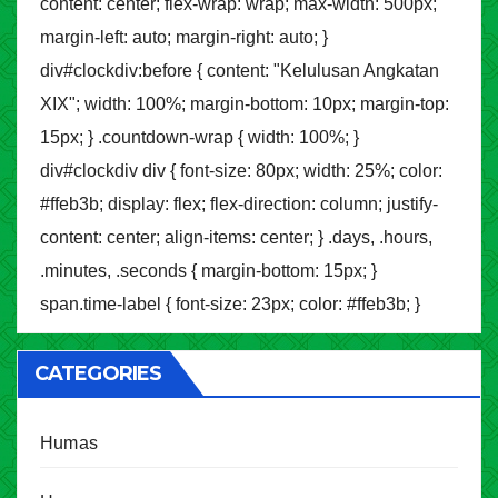
content: center; flex-wrap: wrap; max-width: 500px;
margin-left: auto; margin-right: auto; }
div#clockdiv:before { content: "Kelulusan Angkatan
XIX"; width: 100%; margin-bottom: 10px; margin-top:
15px; } .countdown-wrap { width: 100%; }
div#clockdiv div { font-size: 80px; width: 25%; color:
#ffeb3b; display: flex; flex-direction: column; justify-
content: center; align-items: center; } .days, .hours,
.minutes, .seconds { margin-bottom: 15px; }
span.time-label { font-size: 23px; color: #ffeb3b; }
CATEGORIES
Humas