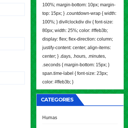
100%; margin-bottom: 10px; margin-
top: 15px; } .countdown-wrap { width:
100%; } div#clockdiv div { font-size:
80px; width: 25%; color: #ffeb3b;
display: flex; flex-direction: column;
justify-content: center; align-items:
center; } .days, .hours, .minutes,
.seconds { margin-bottom: 15px; }
span.time-label { font-size: 23px;
color: #ffeb3b; }
CATEGORIES
Humas