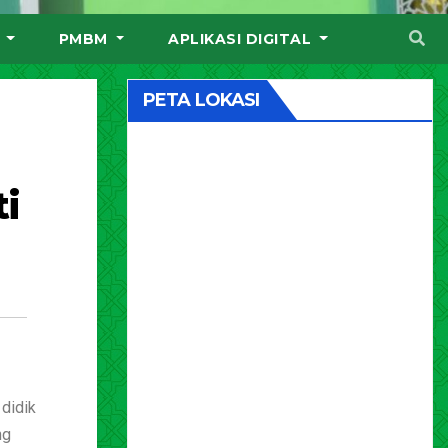
I
PMBM
APLIKASI DIGITAL
PETA LOKASI
i
didik
ng