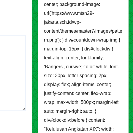
center; background-image:
url('https://www.mtsn29-
jakarta.sch.id/wp-
content/themes/master7/images/patte
rn.png'); } div#countdown-wrap img {
margin-top: 15px; } div#clockdiv {
text-align: center; font-family:
'Bangers', cursive; color: white; font-
size: 30px; letter-spacing: 2px;
display: flex; align-items: center;
justify-content: center; flex-wrap:
wrap; max-width: 500px; margin-left:
auto; margin-right: auto; }
div#clockdiv:before { content:
"Kelulusan Angkatan XIX"; width: