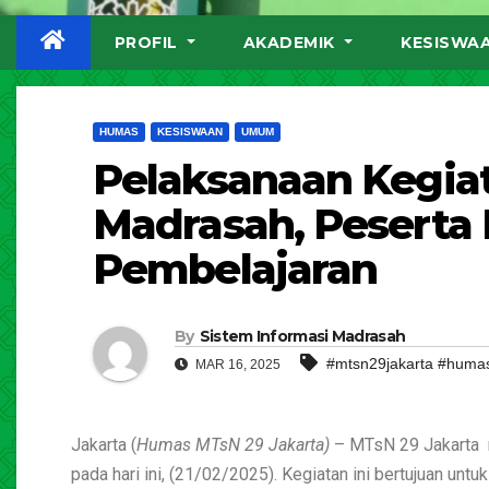
PROFIL
AKADEMIK
KESISWA
HUMAS
KESISWAAN
UMUM
Pelaksanaan Kegiat
Madrasah, Peserta 
Pembelajaran
By
Sistem Informasi Madrasah
#mtsn29jakarta #huma
MAR 16, 2025
Jakarta (
Humas MTsN 29 Jakarta)
– MTsN 29 Jakarta me
pada hari ini, (21/02/2025). Kegiatan ini bertujuan 