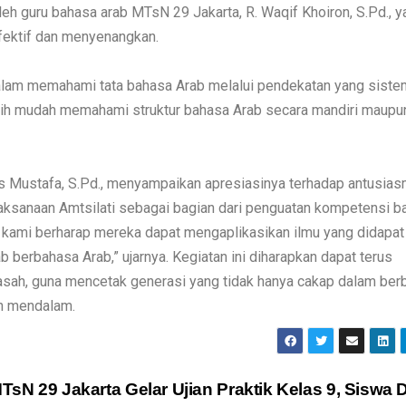
eh guru bahasa arab MTsN 29 Jakarta, R. Waqif Khoiron, S.Pd., y
fektif dan menyenangkan.
dalam memahami tata bahasa Arab melalui pendekatan yang siste
lebih mudah memahami struktur bahasa Arab secara mandiri maupu
 Mustafa, S.Pd., menyampaikan apresiasinya terhadap antusia
aksanaan Amtsilati sebagai bagian dari penguatan kompetensi b
a, kami berharap mereka dapat mengaplikasikan ilmu yang didapa
b berbahasa Arab,” ujarnya.
Kegiatan ini diharapkan dapat terus
drasah, guna mencetak generasi yang tidak hanya cakap dalam be
ih mendalam.
TsN 29 Jakarta Gelar Ujian Praktik Kelas 9, Siswa D