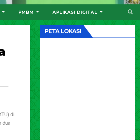
I
PMBM
APLIKASI DIGITAL
PETA LOKASI
a
KTU) di
n dua