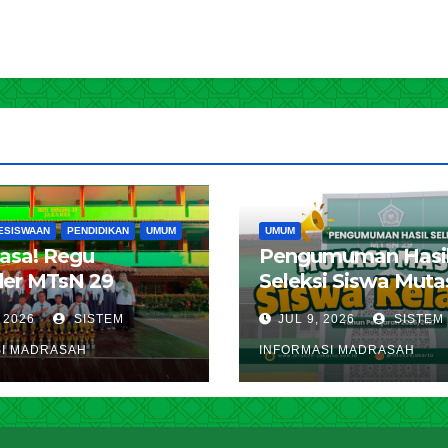
ESISWAAN
PENDIDIKAN
UMUM
UMUM
iasa! Regu
Pengumuman Hasi
er MTsN 29
Seleksi Siswa Muta
 Lolos ke LT III
Kelas 8 MTsN 29 Ja
 2026
SISTEM
JUL 9, 2026
SISTEM
a Timur, Borong
Timur Tahun Pelaja
I MADRASAH
INFORMASI MADRASAH
 Prestasi di LT II
2026 / 2027
lang Kwarran
ng