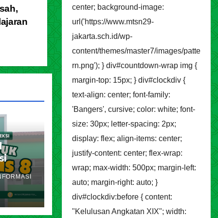
center; background-image:
sah,
lajaran
url('https://www.mtsn29-
jakarta.sch.id/wp-
content/themes/master7/images/patte
rn.png'); } div#countdown-wrap img {
margin-top: 15px; } div#clockdiv {
text-align: center; font-family:
'Bangers', cursive; color: white; font-
size: 30px; letter-spacing: 2px;
display: flex; align-items: center;
l
justify-content: center; flex-wrap:
si
wrap; max-width: 500px; margin-left:
akarta
NFORMASI
ran
auto; margin-right: auto; }
div#clockdiv:before { content:
"Kelulusan Angkatan XIX"; width: