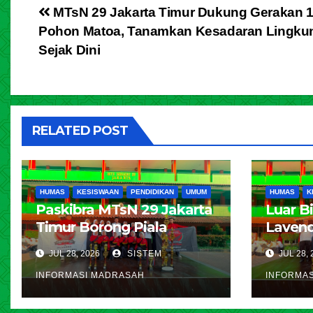
MTsN 29 Jakarta Timur Dukung Gerakan 1
Pohon Matoa, Tanamkan Kesadaran Lingku
Sejak Dini
RELATED POST
HUMAS
KESISWAAN
PENDIDIKAN
UMUM
HUMAS
K
Paskibra MTsN 29 Jakarta
Luar B
Timur Borong Piala
Lavend
Bergilir di Pradisma
Jakarta
JUL 28, 2026
SISTEM
JUL 28, 
Competition 2026 MAN 4
Jakart
INFORMASI MADRASAH
INFORMA
Jakarta
Belasan
Pengga