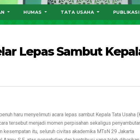
AN
HUMAS
TATA USAHA
PUBLIKAS
elar Lepas Sambut Kepal
penuh haru menyelimuti acara lepas sambut Kepala Tata Usaha (
 Acara tersebut menjadi momen perpisahan sekaligus penyambuta
am kesempatan itu, seluruh civitas akademika MTsN 29 Jakarta
zmy, S.E, atas pengabdian dan kontribusi yang telah diberikan