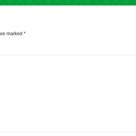
ung
 are marked
*