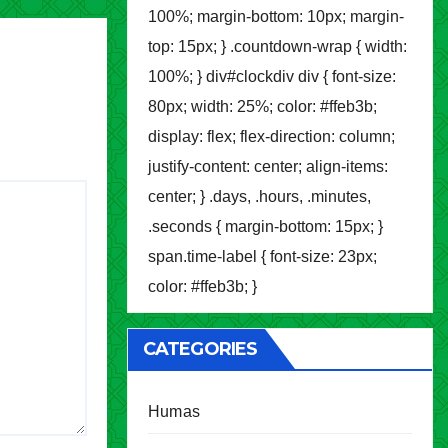
100%; margin-bottom: 10px; margin-
top: 15px; } .countdown-wrap { width:
100%; } div#clockdiv div { font-size:
80px; width: 25%; color: #ffeb3b;
display: flex; flex-direction: column;
justify-content: center; align-items:
center; } .days, .hours, .minutes,
.seconds { margin-bottom: 15px; }
span.time-label { font-size: 23px;
color: #ffeb3b; }
CATEGORIES
Humas