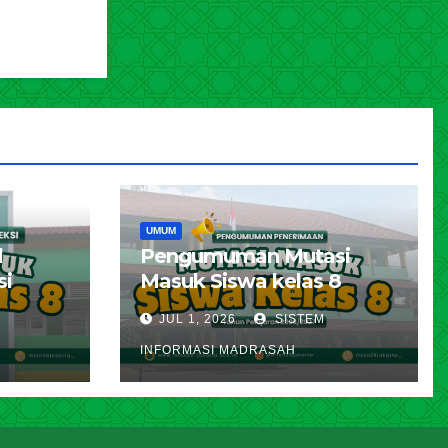
UMUM
l
Pengumuman Mutasi
si
Masuk Siswa kelas 8
karta
Tahun Pelajaran 2026 –
JUL 1, 2026
SISTEM
ran
2027
INFORMASI MADRASAH