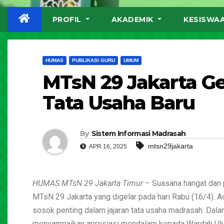
PROFIL
AKADEMIK
KESISWA
HUMAS
PUBLIKASI GURU
UMUM
MTsN 29 Jakarta G
Tata Usaha Baru
By
Sistem Informasi Madrasah
mtsn29jakarta
APR 16, 2025
HUMAS MTsN 29 Jakarta Timur
– Suasana hangat dan 
MTsN 29 Jakarta yang digelar pada hari Rabu (16/4).
sosok penting dalam jajaran tata usaha madrasah. Dal
menyampaikan apresiasi mendalam kepada Wardah Ulul A