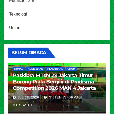
Publikasi Guru
Teknologi
Umum
BELUM DIBACA
HUMAS
KESISWAAN
PENDIDIKAN
UMUM
Paskibra MTsN 29 Jakarta Timur
Borong Piala Bergilir di Pradisma
Competition 2026 MAN 4 Jakarta
JUL 28, 2026
SISTEM INFORMASI
MADRASAH