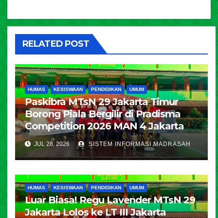
RELATED POST
HUMAS
KESISWAAN
PENDIDIKAN
UMUM
Paskibra MTsN 29 Jakarta Timur
Borong Piala Bergilir di Pradisma
Competition 2026 MAN 4 Jakarta
JUL 28, 2026
SISTEM INFORMASI MADRASAH
HUMAS
KESISWAAN
PENDIDIKAN
UMUM
Luar Biasa! Regu Lavender MTsN 29
Jakarta Lolos ke LT III Jakarta