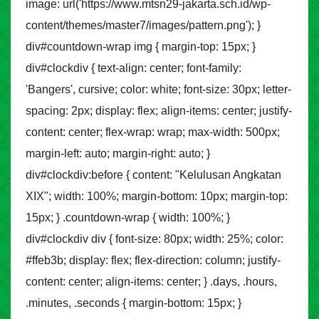
image: url('https://www.mtsn29-jakarta.sch.id/wp-
content/themes/master7/images/pattern.png'); }
div#countdown-wrap img { margin-top: 15px; }
div#clockdiv { text-align: center; font-family:
'Bangers', cursive; color: white; font-size: 30px; letter-
spacing: 2px; display: flex; align-items: center; justify-
content: center; flex-wrap: wrap; max-width: 500px;
margin-left: auto; margin-right: auto; }
div#clockdiv:before { content: "Kelulusan Angkatan
XIX"; width: 100%; margin-bottom: 10px; margin-top:
15px; } .countdown-wrap { width: 100%; }
div#clockdiv div { font-size: 80px; width: 25%; color:
#ffeb3b; display: flex; flex-direction: column; justify-
content: center; align-items: center; } .days, .hours,
.minutes, .seconds { margin-bottom: 15px; }