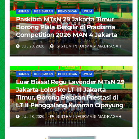
HUMAS
KESISWAAN
PENDIDIKAN
UMUM
Paskibra MTsN 29 Jakarta Timur
Borong Piala Bergilir di Pradisma
Competition 2026 MAN 4 Jakarta
JUL 28, 2026
SISTEM INFORMASI MADRASAH
HUMAS
KESISWAAN
PENDIDIKAN
UMUM
Luar Biasa! Regu Lavender MTsN 29
Jakarta Lolos ke LT III Jakarta
Timur, Borong Belasan Prestasi di
LT II Penggalang Kwarran Cipayung
JUL 28, 2026
SISTEM INFORMASI MADRASAH