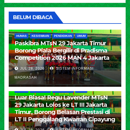
BELUM DIBACA
HUMAS
KESISWAAN
PENDIDIKAN
UMUM
Paskibra MTsN 29 Jakarta Timur
Borong Piala Bergilir di Pradisma
Competition 2026 MAN 4 Jakarta
JUL 28, 2026
SISTEM INFORMASI
MADRASAH
HUMAS
KESISWAAN
PENDIDIKAN
UMUM
Luar Biasa! Regu Lavender MTsN
29 Jakarta Lolos ke LT III Jakarta
Timur, Borong Belasan Prestasi di
LT II Penggalang Kwarran Cipayung
JUL 28, 2026
SISTEM INFORMASI