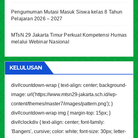
Pengumuman Mutasi Masuk Siswa kelas 8 Tahun
Pelajaran 2026 – 2027
MTsN 29 Jakarta Timur Perkuat Kompetensi Humas
melalui Webinar Nasional
KELULUSAN
div#countdown-wrap { text-align: center; background-
image: url('https://www.mtsn29-jakarta.sch.id/wp-
content/themes/master7/images/pattern.png'); }
div#countdown-wrap img { margin-top: 15px; }
div#clockdiv { text-align: center; font-family:
'Bangers', cursive; color: white; font-size: 30px; letter-