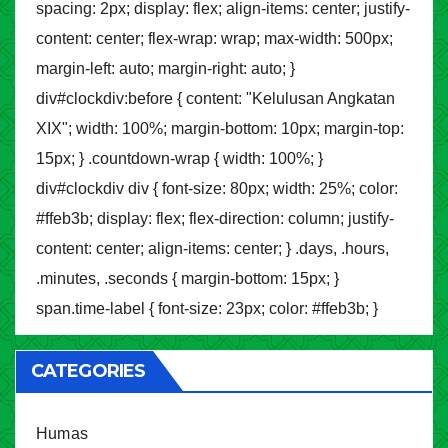
spacing: 2px; display: flex; align-items: center; justify-
content: center; flex-wrap: wrap; max-width: 500px;
margin-left: auto; margin-right: auto; }
div#clockdiv:before { content: "Kelulusan Angkatan
XIX"; width: 100%; margin-bottom: 10px; margin-top:
15px; } .countdown-wrap { width: 100%; }
div#clockdiv div { font-size: 80px; width: 25%; color:
#ffeb3b; display: flex; flex-direction: column; justify-
content: center; align-items: center; } .days, .hours,
.minutes, .seconds { margin-bottom: 15px; }
span.time-label { font-size: 23px; color: #ffeb3b; }
CATEGORIES
Humas