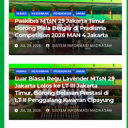
HUMAS
KESISWAAN
PENDIDIKAN
UMUM
Paskibra MTsN 29 Jakarta Timur
Borong Piala Bergilir di Pradisma
Competition 2026 MAN 4 Jakarta
JUL 28, 2026
SISTEM INFORMASI MADRASAH
HUMAS
KESISWAAN
PENDIDIKAN
UMUM
Luar Biasa! Regu Lavender MTsN 29
Jakarta Lolos ke LT III Jakarta
Timur, Borong Belasan Prestasi di
LT II Penggalang Kwarran Cipayung
JUL 28, 2026
SISTEM INFORMASI MADRASAH