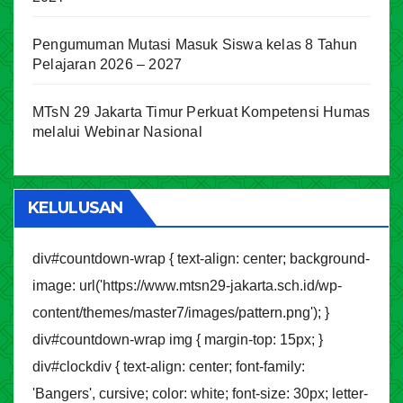
Pengumuman Mutasi Masuk Siswa kelas 8 Tahun
Pelajaran 2026 – 2027
MTsN 29 Jakarta Timur Perkuat Kompetensi Humas
melalui Webinar Nasional
KELULUSAN
div#countdown-wrap { text-align: center; background-
image: url('https://www.mtsn29-jakarta.sch.id/wp-
content/themes/master7/images/pattern.png'); }
div#countdown-wrap img { margin-top: 15px; }
div#clockdiv { text-align: center; font-family:
'Bangers', cursive; color: white; font-size: 30px; letter-