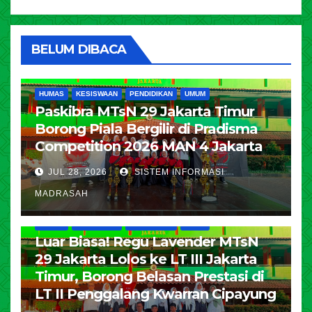
BELUM DIBACA
HUMAS
KESISWAAN
PENDIDIKAN
UMUM
Paskibra MTsN 29 Jakarta Timur
Borong Piala Bergilir di Pradisma
Competition 2026 MAN 4 Jakarta
JUL 28, 2026
SISTEM INFORMASI
MADRASAH
HUMAS
KESISWAAN
PENDIDIKAN
UMUM
Luar Biasa! Regu Lavender MTsN
29 Jakarta Lolos ke LT III Jakarta
Timur, Borong Belasan Prestasi di
LT II Penggalang Kwarran Cipayung