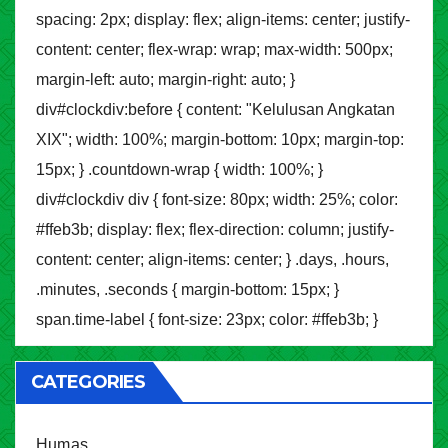
spacing: 2px; display: flex; align-items: center; justify-
content: center; flex-wrap: wrap; max-width: 500px;
margin-left: auto; margin-right: auto; }
div#clockdiv:before { content: "Kelulusan Angkatan
XIX"; width: 100%; margin-bottom: 10px; margin-top:
15px; } .countdown-wrap { width: 100%; }
div#clockdiv div { font-size: 80px; width: 25%; color:
#ffeb3b; display: flex; flex-direction: column; justify-
content: center; align-items: center; } .days, .hours,
.minutes, .seconds { margin-bottom: 15px; }
span.time-label { font-size: 23px; color: #ffeb3b; }
CATEGORIES
Humas