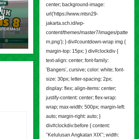
center; background-image:
l
url('https://www.mtsn29-
si
jakarta.sch.id/wp-
akarta
NFORMASI
ran
content/themes/master7/images/patte
rn.png'); } div#countdown-wrap img {
margin-top: 15px; } div#clockdiv {
text-align: center; font-family:
'Bangers', cursive; color: white; font-
size: 30px; letter-spacing: 2px;
display: flex; align-items: center;
justify-content: center; flex-wrap:
wrap; max-width: 500px; margin-left:
auto; margin-right: auto; }
div#clockdiv:before { content:
"Kelulusan Angkatan XIX"; width: