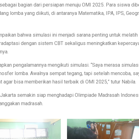
 sebagai bagian dari persiapan menuju OMI 2025. Para siswa dib
ng lomba yang diikuti, di antaranya Matematika, IPA, IPS, Geogra
paikan bahwa simulasi ini menjadi sarana penting untuk melatih
beradaptasi dengan sistem CBT sekaligus meningkatkan kepercaya
nya.
kapkan pengalamannya mengikuti simulasi. “Saya merasa simulasi
osfer lomba. Awalnya sempat tegang, tapi setelah mencoba, say
iat agar bisa memberikan hasil terbaik di OMI 2025,” tutur Nabila.
9 Jakarta semakin siap menghadapi Olimpiade Madrasah Indones
banggakan madrasah.