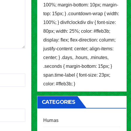
100%; margin-bottom: 10px; margin-
top: 15px; } .countdown-wrap { width:
100%; } div#clockdiv div { font-size:
80px; width: 25%; color: #ffeb3b;
display: flex; flex-direction: column;
justify-content: center; align-items:
center; } .days, .hours, .minutes,
.seconds { margin-bottom: 15px; }
span.time-label { font-size: 23px;
color: #ffeb3b; }
CATEGORIES
Humas